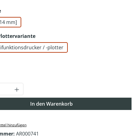
auswählen
e
[914 mm]
auswählen
Plottervariante
ifunktionsdrucker / -plotter
uswählen
Anzahl: Gib den gewünschten Wert ein o
In den Warenkorb
ttel hinzufügen
ummer:
AR000741