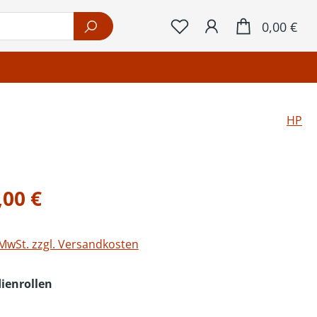
War
0,00 €
HP
eis:
,00 €
 MwSt. zzgl. Versandkosten
auswählen
ienrollen