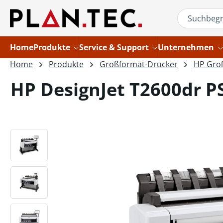
um Hauptinhalt springen
Zur Suche springen
Home
Produkte
Service & Support
Unternehmen
Home
Produkte
Großformat-Drucker
HP Gro
HP DesignJet T2600dr PS
Bildergalerie überspringen