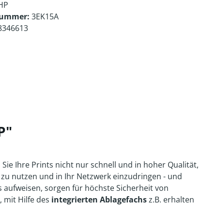
HP
nummer:
3EK15A
8346613
P"
e Ihre Prints nicht nur schnell und in hoher Qualität,
 zu nutzen und in Ihr Netzwerk einzudringen - und
s aufweisen, sorgen für höchste Sicherheit von
 mit Hilfe des
integrierten Ablagefachs
z.B. erhalten