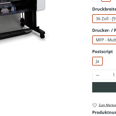
Druckbreit
36 Zoll - 
Drucker- / 
MFP - Mult
a
Postscript
Ja
Produkt 
Zum Merkze
Produktn