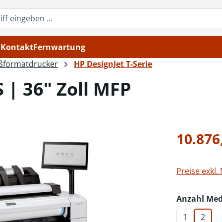
Kontakt
Fernwartung
ßformatdrucker
HP DesignJet T-Serie
 | 36" Zoll MFP
Regulärer Pr
10.876
Preise exkl.
Anzahl Med
1
2