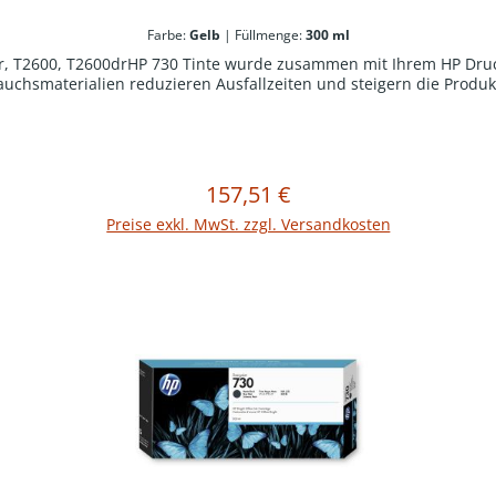
Farbe:
Gelb
|
Füllmenge:
300 ml
dr, T2600, T2600drHP 730 Tinte wurde zusammen mit Ihrem HP Druck
uchsmaterialien reduzieren Ausfallzeiten und steigern die Produkt
157,51 €
Regulärer Preis:
In den Warenkorb
Preise exkl. MwSt. zzgl. Versandkosten