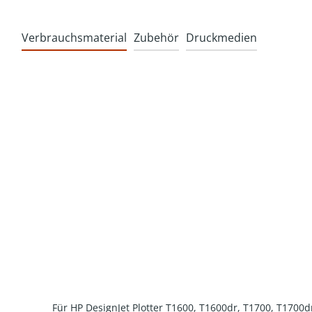
Verbrauchsmaterial
Zubehör
Druckmedien
Produktgalerie überspringen
Für HP DesignJet Plotter T1600, T1600dr, T1700, T1700