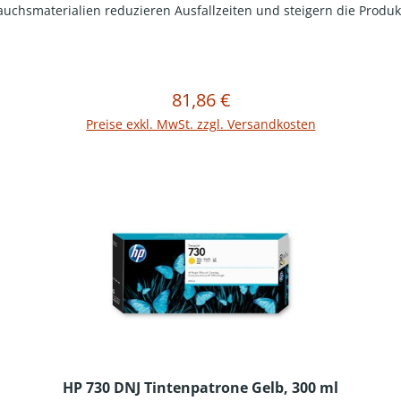
uchsmaterialien reduzieren Ausfallzeiten und steigern die Produkt
81,86 €
Regulärer Preis:
In den Warenkorb
Preise exkl. MwSt. zzgl. Versandkosten
HP 730 DNJ Tintenpatrone Gelb, 300 ml