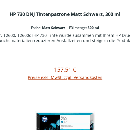
HP 730 DNJ Tintenpatrone Matt Schwarz, 300 ml
Farbe:
Matt Schwarz
|
Füllmenge:
300 ml
dr, T2600, T2600drHP 730 Tinte wurde zusammen mit Ihrem HP Druck
uchsmaterialien reduzieren Ausfallzeiten und steigern die Produkt
157,51 €
Regulärer Preis:
In den Warenkorb
Preise exkl. MwSt. zzgl. Versandkosten