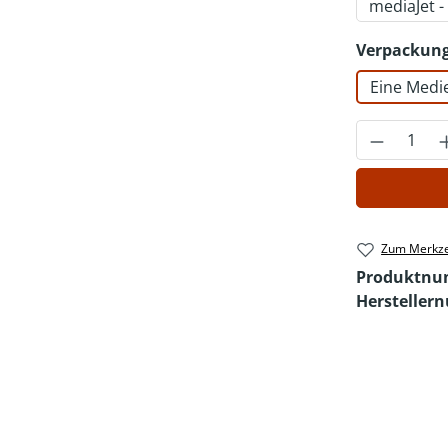
mediaJet 
Verpackung
Eine Medi
Produkt 
Zum Merkze
Produktn
Hersteller