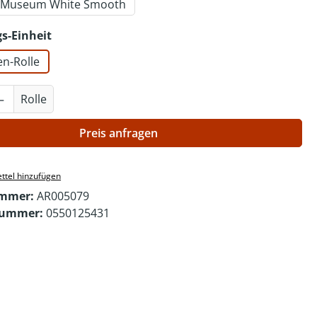
- Museum White Smooth
auswählen
s-Einheit
en-Rolle
Anzahl: Gib den gewünschten Wert ein o
Rolle
Preis anfragen
ttel hinzufügen
ummer:
AR005079
nummer:
0550125431