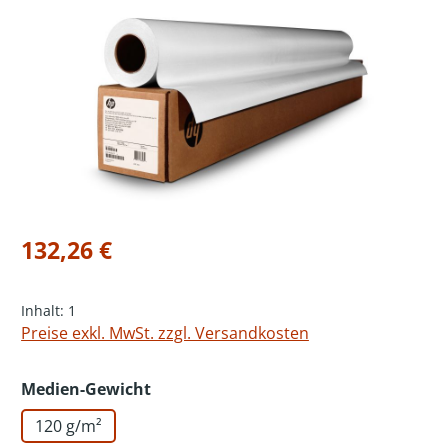
Bildergalerie überspringen
Regulärer Preis:
132,26 €
Inhalt:
1
Preise exkl. MwSt. zzgl. Versandkosten
auswählen
Medien-Gewicht
120 g/m²