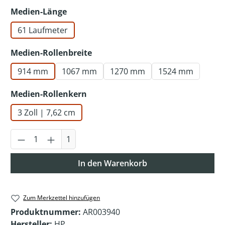
auswählen
Medien-Länge
61 Laufmeter
auswählen
Medien-Rollenbreite
914 mm
1067 mm
1270 mm
1524 mm
auswählen
Medien-Rollenkern
3 Zoll | 7,62 cm
Produkt Anzahl: Gib den gewünschten Wer
1
In den Warenkorb
Zum Merkzettel hinzufügen
Produktnummer:
AR003940
Hersteller:
HP