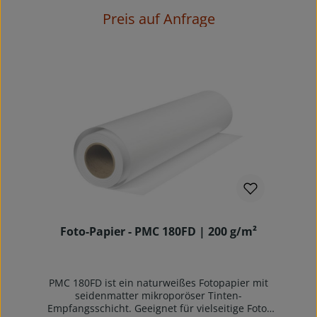
eigenständigen Glanzgrad.Diese
Spezialbeschichtung ist Garant für sofort
Preis auf Anfrage
trocknende Drucke und damit wird der Einsatz
dieses Medium bei besonders schnell
druckenden Maschinen empfohlen, gerade bei
Einsatz von wasserbasierenden Pigment-
Tinten.Zur Vermeidung von Fingerabdrücken auf
der Oberfläche empfehlen wir das Tragen von
Baumwollhandschuhen. Die spezielle Oberfläche
dieses Materials ist sehr druckintensiv und sollte
besonders vorsichtig gehandhabt werden.
Dringend zu beachten: eine Verpackungseinheit
(z.B. 6 Rollen) = eine Verkaufseinheit
Foto-Papier - PMC 180FD | 200 g/m²
PMC 180FD ist ein naturweißes Fotopapier mit
seidenmatter mikroporöser Tinten-
Empfangsschicht. Geeignet für vielseitige Foto-