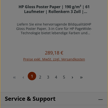
HP Gloss Poster Paper | 190 g/m² | 61
Laufmeter | Rollenkern 3 Zoll |
Verpackungseinheit 1 Stk.
Liefern Sie eine hervorragende BildqualitätHP
Gloss Poster Paper, 3-in Core für HP PageWide-
Technologie bietet lebendige Farben und
hervorragende Bildqualität. Erstellen Sie Point-
of-Sale-Plakate (POS) mit bahnbrechender
Geschwindigkeit. Erreichen Sie Umweltziele mit
diesem recycelbaren1 und FSC®-zertifizierten
289,18 €
Regulärer Preis:
Papier.Erweitern Sie Ihre AnwendungenBieten
Sie eine breite Palette an Grafikanwendungen
Preise exkl. MwSt. zzgl. Versandkosten
an, darunter POS-Poster und GIS-Karten.Sorgen
Sie für einen reibungslosen Arbeitsablauf und
eine hohe ProduktivitätMit diesem schnell
1
trocknenden Posterpapier können Sie die
Seite
Seite
Seite
Seite
2
3
4
5
Seite
Weiterverarbeitung nach dem Druck reibungslos
und schnell durchführen. Erleben Sie
zuverlässige und störungsfreie Leistung.
Service & Support