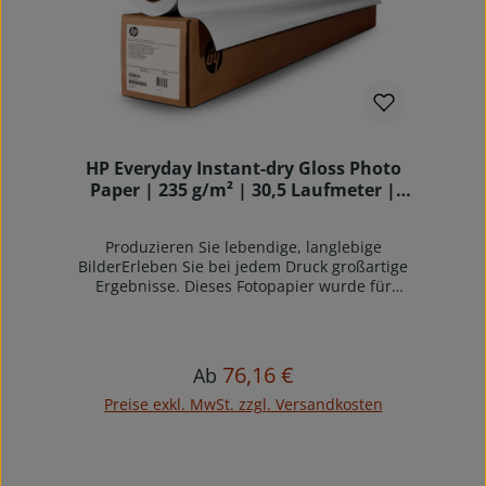
vielseitigen, benutzerfreundlichen
Druckmaterial.
HP Everyday Instant-dry Gloss Photo
Paper | 235 g/m² | 30,5 Laufmeter |
Rollenkern 2 Zoll | Verpackungseinheit 1
Stk.
Produzieren Sie lebendige, langlebige
BilderErleben Sie bei jedem Druck großartige
Ergebnisse. Dieses Fotopapier wurde für
maximale Tintenaufnahme entwickelt und
verfügt über eine mikroporöse Oberfläche, die
eine höhere Tintendichte ermöglicht, die
Trocknungszeit verkürzt und lebendige,
76,16 €
Regulärer Preis:
Ab
langlebige Farben erzielt.Steigern Sie die
Produktivität und ermöglichen Sie eine höhere
Preise exkl. MwSt. zzgl. Versandkosten
RentabilitätGenießen Sie die
Produktivitätsvorteile eines Fotopapiers, das für
eine hervorragende Bildqualität im Alltag
entwickelt wurde und gleichzeitig für einen