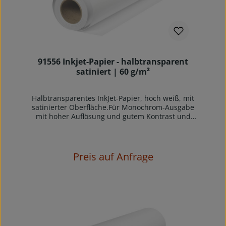
dann eingesetzt, wenn eine möglichst gute
Planlage und eine hohe Dimensionsstabilität
erforderlich ist.Die Transparenz ermöglicht das
traditionelle Lichtpausen, Mikrofilmen und
Vervielfältigen auf Großformatkopierern.
91556 Inkjet-Papier - halbtransparent
satiniert | 60 g/m²
Halbtransparentes InkJet-Papier, hoch weiß, mit
satinierter Oberfläche.Für Monochrom-Ausgabe
mit hoher Auflösung und gutem Kontrast und
schnell trocknend.91556 ist ein
halbtransparentes hochweisses Plotterpapier für
Inkjetplotter mit wasserbasierenden Tinten für
höchste Ansprüche. Es eignet sich hervorragend
Preis auf Anfrage
für universelle Inkjetplots in guter Qualität auf
allen gängigen Tintenstrahlplottern.Dieses
halbtransparente Inkjet-Papier hat eine
kontrolliert tiefe Opazität. Durch eine spezielle
Oberflächenbehandlung in Form einer SPEZIAL-
SATINAGE wird eine hohe staubfreie
Oberflächenglätte erzielt. Kurze
Trocknungszeiten und gute Randschärfe