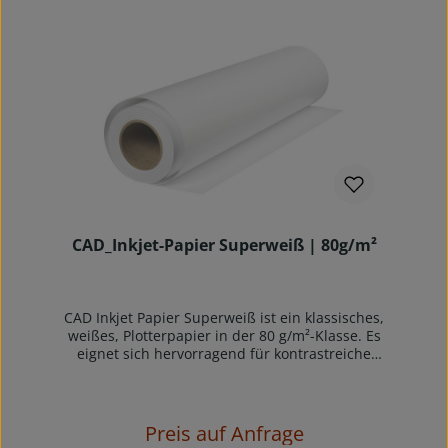
Standardqualität ist gut opak und standard matt
und eignet sich auch für Großkopierer und
Laserplotter. Es hat sehr gute
Offsetdruckeigenschaften und ist sehr gut für
alle Arten von Handaufzeichnungen geeignet,
sowie radierfähig.Kurze Trocknungszeiten und
sehr gute Konturenschärfe zeichnen dieses
Papier aus. Archiv- und alterungsbeständig ISO
9706-1994. Dringend zu beachten: eine
Verpackungseinheit (z.B. 6 Rollen) = eine
Verkaufseinheit
CAD_Inkjet-Papier Superweiß | 80g/m²
CAD Inkjet Papier Superweiß ist ein klassisches,
weißes, Plotterpapier in der 80 g/m²-Klasse. Es
eignet sich hervorragend für kontrastreiche
Strich- und Rasterplots in sehr guter
Auflösung.Schnelle Trocknung und sehr guter
Kontrast zeichnen dieses Universalpapier aus.
Ein Qualitätspapier mit geglätteter satinierter
Preis auf Anfrage
Papieroberfläche für die Ausgabe von CAD