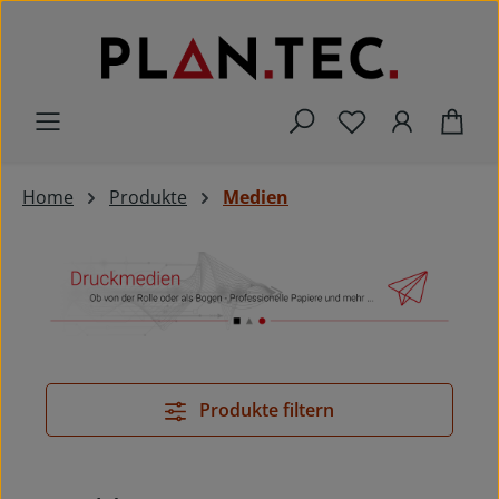
Zum Hauptinhalt springen
Du hast 0 Prod
War
Home
Produkte
Medien
Produkte filtern