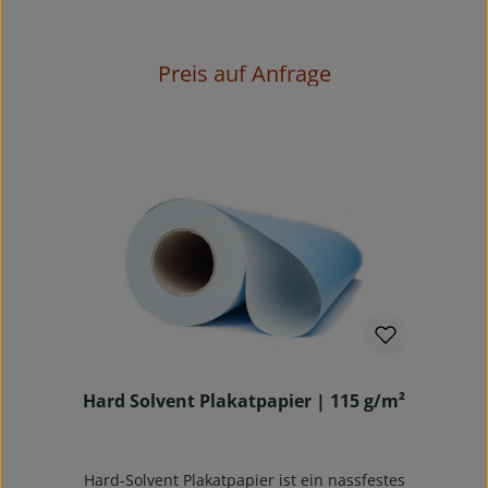
Aufnahmen, Poster- & Werbeprints mit
brilliantem Farbergebnis, einer hohen
Bildschärfe und einem satten Schwarz.Die rasch
trocknende Papieroberfläche sorgt für eine
Preis auf Anfrage
konstant gute und verlässliche
Druckproduktion.PMC 180FD ist ein universell
einsetzbares Fotopapier mit einer seidenmatten
Oberfläche. Farbbilder werden in nahezu
fotorealistischer Weise farbtreu, lebendig und
detailreich wiedergegeben. Die Drucke sind
sofort trocken, wasserabweisend und
wischfest.Durch die spezielle mikroporöse
Farbempfangsschicht wird die Tinte absolut
randscharf fixiert für Druckergebnisse von
beeindruckender Qualität. Es ist universell
einsetzbar sowohl mit Pigment- als auch mit Dye-
based-Tinten auf einer Vielzahl von Piezo- und
BubbleJet Large Format Printern bis zu 1440
dpi.Es eignet sich ganz besonders für Ausdrucke
bei denen neben großer Detailtreue und
scharfen Konturen vielfältige, kräftige Farben die
Hard Solvent Plakatpapier | 115 g/m²
fotorealistische Wiedergabe unterstreichen
sollen. Durch die beidseitige
Polyethylenbeschichtung ist das Papier extrem
dimensionsstabil. Zudem ist das
Hard-Solvent Plakatpapier ist ein nassfestes