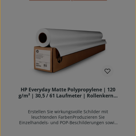
RentabilitätGenießen Sie die
Produktivitätsvorteile eines Fotopapiers, das für
eine hervorragende Bildqualität im Alltag
entwickelt wurde und gleichzeitig für einen
reibungslosen Ablauf Ihres Arbeitsablaufs sorgt.
Dank der schnellen Trocknungszeit sind die
Drucke einfach zu handhaben – und Sie können
schnell mit der Laminierung beginnen.Gewinnen
Sie Foto-Vielseitigkeit und
RecyclingfähigkeitGewinnen Sie Vielseitigkeit mit
diesem alltäglichen Fotopapier – von
Präsentationen über Displays bis hin zu
Fotovergrößerungen – und erzielen Sie eine
konsistente, beeindruckende Fotobildqualität.
Und erfüllen Sie Ihre Umweltziele mit diesem
recycelbaren, FSC®-zertifizierten Papier.
HP Everyday Matte Polypropylene | 120
g/m² | 30,5 / 61 Laufmeter | Rollenkern 2
Zoll | Verpackungseinheit 2 Stk.
Erstellen Sie wirkungsvolle Schilder mit
leuchtenden FarbenProduzieren Sie
Einzelhandels- und POP-Beschilderungen sowie
Event-Displays mit lebendigen Farben und
auffälliger Bildqualität. Dieses matte