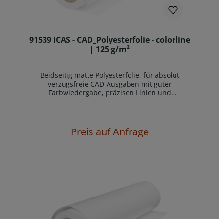
91539 ICAS - CAD_Polyesterfolie - colorline
| 125 g/m²
Beidseitig matte Polyesterfolie, für absolut
verzugsfreie CAD-Ausgaben mit guter
Farbwiedergabe, präzisen Linien und
randscharfer Trocknung. Rückseite für
manuelles Zeichnen.Die Folie 91539-ICAS ist
geeignet für monochrome und farbige CAD-
Anwendungen auf Inkjet-Plottern und -printern
Preis auf Anfrage
und ist asymetrische (AS) matt beschichtet, d.h
Druckseite außen ist für Inkjetdruck und die
innere Seite mit einer Beschichtung für
manuelles Zeichnen ausgestattet.Sowohl gute
Trocknung und Wischfestigkeit auch mit
pigmentierten Tinten, als auch kontrastreiche
Wiedergabe und präzise randscharfe
Liniengenauigkeit zeichnen diese Folie aus. Auf
der Rückseite kann manuell gezeichnet und
korrigiert werden. Das Produkt wird vor allem