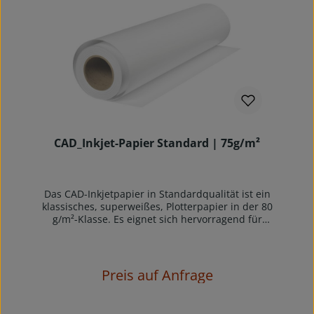
beachten: eine Verpackungseinheit (z.B. 6 Rollen)
= eine Verkaufseinheit
CAD_Inkjet-Papier Standard | 75g/m²
Das CAD-Inkjetpapier in Standardqualität ist ein
klassisches, superweißes, Plotterpapier in der 80
g/m²-Klasse. Es eignet sich hervorragend für
kontrastreiche Strich- und Rasterplots in sehr
guter Auflösung. Schnelle Trocknung und sehr
guter Kontrast zeichnen dieses Universalpapier
aus. Ein Qualitätspapier mit geglätteter
Preis auf Anfrage
satinierter Papieroberfläche für die Ausgabe von
CAD SW/Colorline-Plots auf allen gängigen
Tintenstrahlplottern.CAD-Inkjetpapier in