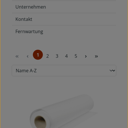
Unternehmen
Kontakt
Fernwartung
1
Seite
Seite
Seite
Seite
2
3
4
5
Seite