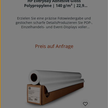
HP Everyday Adhesive Gloss
Polypropylene | 140 g/m² | 22,9
Laufmeter | Rollenkern 2 Zoll |
Verpackungseinheit 2 Stk.
Erzielen Sie eine präzise Fotowiedergabe und
gestochen scharfe DetailsProduzieren Sie POP-,
Einzelhandels- und Event-Displays voller
lebendiger Farben und brillanter,
fotorealistischer Bilder. Zusammen mit Original
HP-Tinten bietet Ihnen dieses Material ein
breites Farbspektrum und eine hervorragende
Preis auf Anfrage
Glanzgleichmäßigkeit für sanfte Übergänge und
gestochen scharfe Details.Effizienz
gewinnenSorgen Sie für einen reibungslosen
Ablauf Ihres Produktionsprozesses. Sofort
trocknende, wischfeste Drucke sind einfach zu
handhaben und verfügen über eine permanente
Selbstklebung für eine sichere und zuverlässige
Montage.Bieten Sie eine Reihe von Innen- und
Außendisplays anProfitieren Sie von diesem
vielseitigen Material, das sowohl mit pigment-
als auch farbstoffbasierten HP-Tinten kompatibel
ist und außerdem REACH-konform ist – eine
Verordnung der Europäischen Union, die
erlassen wurde, um den Schutz der