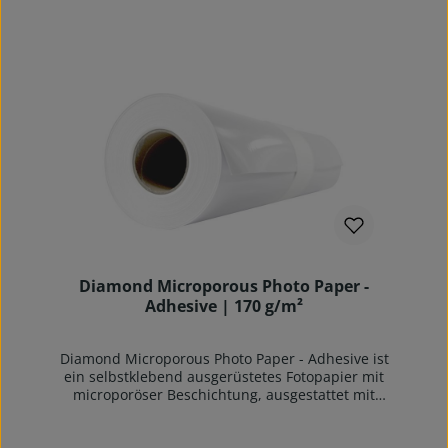
SW/Colorline-Plots auf allen gängigen
Tintenstrahlplottern. CAD Inkjet Papier
Superweiß ist gut opak und standard matt und
eignet sich auch für Großkopierer und
Laserplotter. Es hat sehr gute
Offsetdruckeigenschaften und ist sehr gut für
alle Arten von Handaufzeichnungen geeignet,
sowie radierfähig.Kurze Trocknungszeiten und
sehr gute Konturenschärfe zeichnen dieses
Papier aus. Archiv- und alterungsbeständig nach
DIN ISO9706. Unbeschichtetes Naturpapier aus
nachhaltiger Forstwirtschaft. Dringend zu
beachten: eine Verpackungseinheit (z.B. 6 Rollen)
= eine Verkaufseinheit
Diamond Microporous Photo Paper -
Adhesive | 170 g/m²
Diamond Microporous Photo Paper - Adhesive ist
ein selbstklebend ausgerüstetes Fotopapier mit
microporöser Beschichtung, ausgestattet mit
beidseitiger PE-Sperrschicht. Die einzigartige
"Diamant-Beschichtung" gibt dem Papier einen