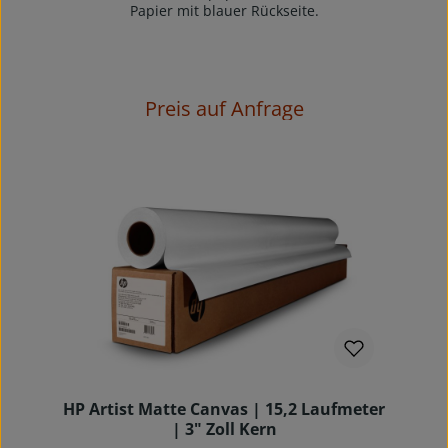
hochauflösende, seidenmatte PMC 180FD sehr
Papier mit blauer Rückseite.
gut laminierbar.Dringend zu beachten: eine
Verpackungseinheit (z.B. 6 Rollen) = eine
Verkaufseinheit
Preis auf Anfrage
HP Artist Matte Canvas | 15,2 Laufmeter
| 3" Zoll Kern