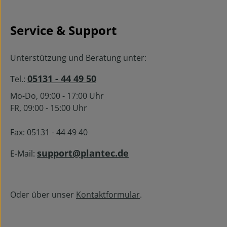
m
die höc
Re
und Ge
Bro
ben
Service & Support
K
modern
Arb
intuit
(wandm
und e
Unterstützung und Beratung unter:
Kos
Featur
Betrie
Prei
05131 - 44 49 50
Tel.:
Heftst
Qualit
k und 
für d
Mo-Do, 09:00 - 17:00 Uhr
setzt
Falt
FR, 09:00 - 15:00 Uhr
6010 n
keine
in ihr
Einarb
Warum
eins
Fax: 05131 - 44 49 40
6010
S
Flexib
Zuf
support@plantec.de
E-Mail:
DIN-ge
gl
(opti
Falt
Karte
all
em
Gerä
Oder über unser
Kontaktformular
.
Papier
Geschwi
Bauweis
zu 14
x
Minute
wand
Prod