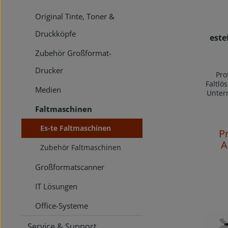
Original Tinte, Toner &
Druckköpfe
este
Zubehör Großformat-
Drucker
Pro
Faltlö
Medien
Unter
estefol
Faltmaschinen
TE! Si
zuv
Es-te Faltmaschinen
platz
P
kos
A
Zubehör Faltmaschinen
Falt
t
Zeich
Großformatscanner
oder D
estefo
IT Lösungen
Einsti
Office-Systeme
Inge
Service & Support