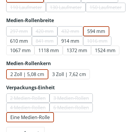
(Diese Option ist zurzeit nicht verf
(Diese Option ist
110 Laufmeter
130 Laufmeter
150 Laufmeter
(Diese Option ist zurzeit nicht verfügbar.)
(Diese Option ist zurzeit nicht ver
(Diese Option 
auswählen
Medien-Rollenbreite
297 mm
420 mm
432 mm
594 mm
(Diese Option ist zurzeit nicht verfügbar.)
(Diese Option ist zurzeit nicht verfügbar.)
(Diese Option ist zurzeit nicht 
610 mm
841 mm
914 mm
1016 mm
(Diese Option ist zurzeit nicht verfügbar.)
(Diese Option ist 
1067 mm
1118 mm
1372 mm
1524 mm
auswählen
Medien-Rollenkern
2 Zoll | 5,08 cm
3 Zoll | 7,62 cm
auswählen
Verpackungs-Einheit
2 Medien-Rollen
3 Medien-Rollen
(Diese Option ist zurzeit nicht verfügbar.)
(Diese Option ist zurzeit nicht 
4 Medien-Rollen
6 Medien-Rollen
(Diese Option ist zurzeit nicht verfügbar.)
(Diese Option ist zurzeit nicht 
Eine Medien-Rolle
Produkt Anzahl: Gib den gewünschten Wer