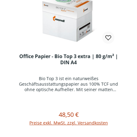
= 500 Blatt)
Office Papier - Bio Top 3 extra | 80 g/m² |
DIN A4
Bio Top 3 ist ein naturweißes
Geschäftsausstattungspapier aus 100% TCF und
ohne optische Aufheller. Mit seiner matten
Oberfläche und hohem Volumen überzeugt es in
allen Anwendungen im Büroalltag – vom
klassischen Briefbogen bis hin zum
Umweltbericht.Lesefreundliche Weiße, holzfrei,
48,50 €
Regulärer Preis:
In den Warenkorb
ohne optische AufhellerHervorragende
Laufeigenschaften sowie optimales Sorter- und
Preise exkl. MwSt. zzgl. Versandkosten
Duplexverhalten, auch im Großformat
erhältlichEU-Ecolabel und FSC®