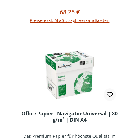
Oberfläche garantiert ein gleichmäßiges
DruckbildZu 99,99% staufrei drucken und
68,25 €
Regulärer Preis:
In den Warenkorb
kopieren für eine erhöhte TagesproduktivitätEU
Ecolabel und FSC® zertifiziertUHD-Formel für
Preise exkl. MwSt. zzgl. Versandkosten
starke Kontraste und lebendige Farben im
InjektdruckVerpackungseinheit = 1 Karton mit 5
Ries (1 Ries = 500 Blatt)
Office Papier - Navigator Universal | 80
g/m² | DIN A4
Das Premium-Papier für höchste Qualität im