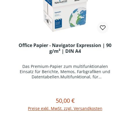
Office Papier - Navigator Expression | 90
g/m² | DIN A4
Das Premium-Papier zum multifunktionalen
Einsatz für Berichte, Memos, Farbgrafiken und
Datentabellen.Multifunktional, für
ausgezeichneten Druckkontrast und lebendige
Farben, besonders geeignet für Inkjet-
AnwendungenHohe Opazität für das Drucken
ohne DurchscheinenSchnelles Trocknen der
50,00 €
Regulärer Preis:
In den Warenkorb
Tinte garantiert perfekte Bilder mit geringem
TintenverbrauchEU Ecolabel und FSC®
Preise exkl. MwSt. zzgl. Versandkosten
zertifiziertUHD-Formel für starke Kontraste und
lebendige Farben im
InjektdruckProduktinformation:Multifunktionales
Premium-Büropapier, 100% garantiert für alle