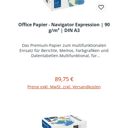
Office Papier - Navigator Expression | 90
g/m² | DIN A3
Das Premium-Papier zum multifunktionalen
Einsatz für Berichte, Memos, Farbgrafiken und
Datentabellen.Multifunktional, für
ausgezeichneten Druckkontrast und lebendige
Farben, besonders geeignet für Inkjet-
AnwendungenHohe Opazität für das Drucken
ohne DurchscheinenSchnelles Trocknen der
89,75 €
Regulärer Preis:
In den Warenkorb
Tinte garantiert perfekte Bilder mit geringem
TintenverbrauchEU Ecolabel und FSC®
Preise exkl. MwSt. zzgl. Versandkosten
zertifiziertUHD-Formel für starke Kontraste und
lebendige Farben im
InjektdruckProduktinformation:Multifunktionales
Premium-Büropapier, 100% garantiert für alle
Bürogeräte.Verpackungseinheit = 1 Karton mit 5
Ries (1 Ries = 500 Blatt)