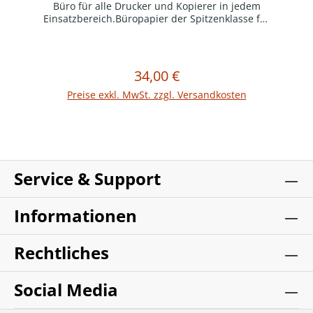
Büro für alle Drucker und Kopierer in jedem
Einsatzbereich.Büropapier der Spitzenklasse für
perfekte Ausdrucke auf allen GerätenDie
außergewöhnlich glatte und homogene
Oberfläche garantiert ein gleichmäßiges
DruckbildZu 99,99% staufrei drucken und
34,00 €
Regulärer Preis:
In den Warenkorb
kopieren für eine erhöhte TagesproduktivitätEU
Ecolabel und FSC® zertifiziertUHD-Formel für
Preise exkl. MwSt. zzgl. Versandkosten
starke Kontraste und lebendige Farben im
InjektdruckVerpackungseinheit = 1 Karton mit 5
Ries (1 Ries = 500 Blatt)
Service & Support
Informationen
Rechtliches
Social Media