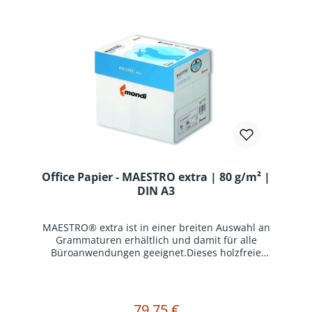
zertifiziertProduktinformation:Ästhetische
Qualität in allen Büroanwendungen, Kopier-, Ink-
Jet- und Laserdruck garantiert.
Verpackungseinheit = 1 Karton mit 5 Ries (1 Ries
= 500 Blatt)
Office Papier - MAESTRO extra | 80 g/m² |
DIN A3
MAESTRO® extra ist in einer breiten Auswahl an
Grammaturen erhältlich und damit für alle
Büroanwendungen geeignet.Dieses holzfreie
Premiumpapier sorgt, dank ColorLok®
Technologie, auch bei hohen Auflagen für
makellose Druckergebnisse bei geringer
Geräteverschmutzung und verringertem
79,75 €
Regulärer Preis:
In den Warenkorb