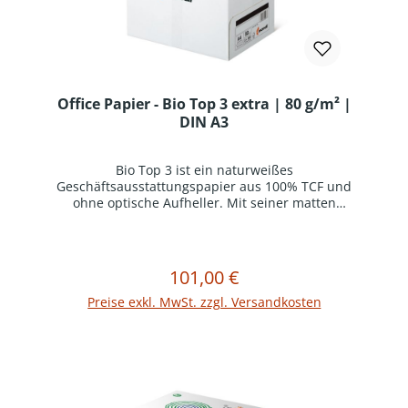
Office Papier - Bio Top 3 extra | 80 g/m² |
DIN A3
Bio Top 3 ist ein naturweißes
Geschäftsausstattungspapier aus 100% TCF und
ohne optische Aufheller. Mit seiner matten
Oberfläche und hohem Volumen überzeugt es in
allen Anwendungen im Büroalltag – vom
klassischen Briefbogen bis hin zum
Umweltbericht.Lesefreundliche Weiße, holzfrei,
101,00 €
Regulärer Preis:
In den Warenkorb
ohne optische AufhellerHervorragende
Laufeigenschaften sowie optimales Sorter- und
Preise exkl. MwSt. zzgl. Versandkosten
Duplexverhalten, auch im Großformat
erhältlichEU-Ecolabel und FSC®
zertifiziertProduktinformation:Ästhetische
Qualität in allen Büroanwendungen, Kopier-, Ink-
Jet- und Laserdruck garantiert.
Verpackungseinheit = 1 Karton mit 5 Ries (1 Ries