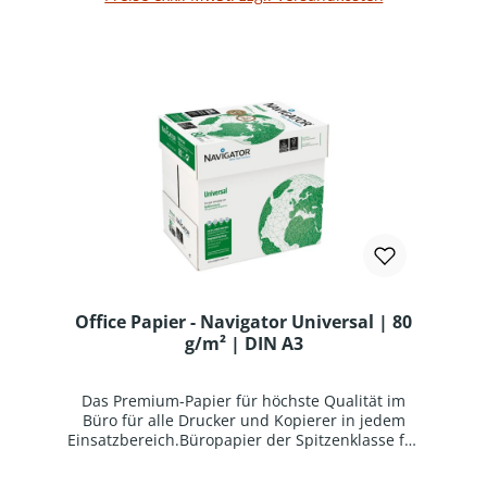
zertifiziertUHD-Formel für starke Kontraste und
lebendige Farben im
InjektdruckProduktinformation:Multifunktionales
Premium-Büropapier, 100% garantiert für alle
Bürogeräte.Verpackungseinheit = 1 Karton mit 5
Ries (1 Ries = 500 Blatt)
Office Papier - Navigator Universal | 80
g/m² | DIN A3
Das Premium-Papier für höchste Qualität im
Büro für alle Drucker und Kopierer in jedem
Einsatzbereich.Büropapier der Spitzenklasse für
perfekte Ausdrucke auf allen GerätenDie
außergewöhnlich glatte und homogene