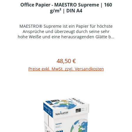
Office Papier - MAESTRO Supreme | 160
g/m² | DIN A4
MAESTRO® Supreme ist ein Papier für höchste
Ansprüche und überzeugt durch seine sehr
hohe Weiße und eine herausragenden Glätte bei
hervorragenden Laufeigenschaften. Das
spezielle Finish ermöglicht beeindruckende
Farbkontraste und die hohe Opazität
gewährleistet sehr gutes Duplex-
48,50 €
Regulärer Preis:
In den Warenkorb
Verhalten.Holzfreies Premiumpapier mit
herausragender GlätteSehr gute
Preise exkl. MwSt. zzgl. Versandkosten
Laufeigenschaften sowie optimales
DuplexverhaltenEU Ecolabel und FSC®
zertifiziertProduktinformation:Ideales Büropapier
für höchste Ansprüche, Kopier-, Ink-Jet- und
Laserdruck garantiert. Weitere Grammaturen auf
Anfrage erhältlich.Verpackungseinheit = 1 Karton
mit 5 Ries (1 Ries = 500 Blatt)