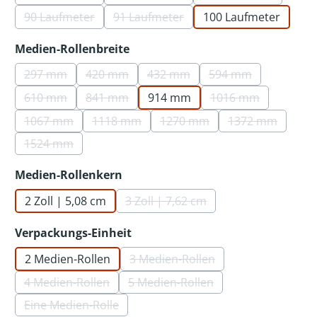
(Diese Option ist zurzeit nicht verfügbar.)
(Diese Option ist zurzeit nicht verfü
(Diese Option ist
90 Laufmeter
91 Laufmeter
100 Laufmeter
(Diese Option ist zurzeit nicht verfügbar.)
(Diese Option ist zurzeit nicht verfü
auswählen
Medien-Rollenbreite
297 mm
420 mm
432 mm
594 mm
(Diese Option ist zurzeit nicht verfügbar.)
(Diese Option ist zurzeit nicht verfügbar.)
(Diese Option ist zurzeit nicht 
(Diese Option ist z
610 mm
841 mm
914 mm
1016 mm
(Diese Option ist zurzeit nicht verfügbar.)
(Diese Option ist zurzeit nicht verfügbar.)
(Diese Option ist 
1067 mm
1118 mm
1270 mm
1372 mm
(Diese Option ist zurzeit nicht verfügbar.)
(Diese Option ist zurzeit nicht verfügbar.)
(Diese Option ist zurzeit nic
(Diese Option 
1524 mm
(Diese Option ist zurzeit nicht verfügbar.)
auswählen
Medien-Rollenkern
2 Zoll | 5,08 cm
3 Zoll | 7,62 cm
(Diese Option ist zurzeit nicht v
auswählen
Verpackungs-Einheit
2 Medien-Rollen
3 Medien-Rollen
(Diese Option ist zurzeit nicht
4 Medien-Rollen
5 Medien-Rollen
(Diese Option ist zurzeit nicht verfügbar.)
(Diese Option ist zurzeit nicht 
Eine Medien-Rolle
(Diese Option ist zurzeit nicht verfügbar.)