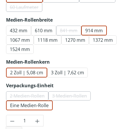
(Diese Option ist zurzeit nicht verf
(Diese Option ist
60 Laufmeter
(Diese Option ist zurzeit nicht verfügbar.)
auswählen
Medien-Rollenbreite
432 mm
610 mm
841 mm
914 mm
(Diese Option ist zurzeit nicht 
1067 mm
1118 mm
1270 mm
1372 mm
1524 mm
auswählen
Medien-Rollenkern
2 Zoll | 5,08 cm
3 Zoll | 7,62 cm
auswählen
Verpackungs-Einheit
2 Medien-Rollen
3 Medien-Rollen
(Diese Option ist zurzeit nicht verfügbar.)
(Diese Option ist zurzeit nicht 
Eine Medien-Rolle
Produkt Anzahl: Gib den gewünschten Wer