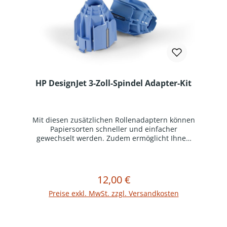
HP DesignJet 3-Zoll-Spindel Adapter-Kit
Mit diesen zusätzlichen Rollenadaptern können
Papiersorten schneller und einfacher
gewechselt werden. Zudem ermöglicht Ihnen
dieses Adapter-Kit die Verwendung von
Papiermedien mit einem 3" Rollenkern.
12,00 €
Regulärer Preis:
In den Warenkorb
Preise exkl. MwSt. zzgl. Versandkosten