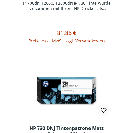
T1700dr, T2600, T2600drHP 730 Tinte wurde
zusammen mit Ihrem HP Drucker als
optimiertes Drucksystem konzipiert. Original HP
Verbrauchsmaterialien reduzieren
Ausfallzeiten und steigern die Produktivität.
81,86 €
Regulärer Preis:
In den Warenkorb
Preise exkl. MwSt. zzgl. Versandkosten
HP 730 DNJ Tintenpatrone Matt