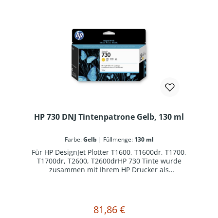
HP 730 DNJ Tintenpatrone Gelb, 130 ml
Farbe:
Gelb
|
Füllmenge:
130 ml
Für HP DesignJet Plotter T1600, T1600dr, T1700,
T1700dr, T2600, T2600drHP 730 Tinte wurde
zusammen mit Ihrem HP Drucker als
optimiertes Drucksystem konzipiert. Original HP
Verbrauchsmaterialien reduzieren
Ausfallzeiten und steigern die Produktivität.
81,86 €
Regulärer Preis:
In den Warenkorb