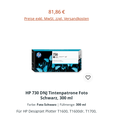
Verbrauchsmaterialien reduzieren
Ausfallzeiten und steigern die Produktivität.
81,86 €
Regulärer Preis:
In den Warenkorb
Preise exkl. MwSt. zzgl. Versandkosten
HP 730 DNJ Tintenpatrone Foto
Schwarz, 300 ml
Farbe:
Foto Schwarz
|
Füllmenge:
300 ml
Für HP DesignJet Plotter T1600, T1600dr, T1700,