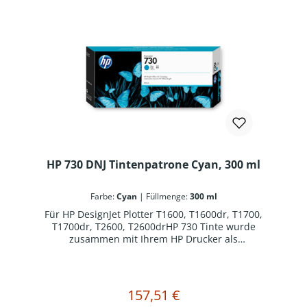
HP 730 DNJ Tintenpatrone Cyan, 300 ml
Farbe:
Cyan
|
Füllmenge:
300 ml
Für HP DesignJet Plotter T1600, T1600dr, T1700,
T1700dr, T2600, T2600drHP 730 Tinte wurde
zusammen mit Ihrem HP Drucker als
optimiertes Drucksystem konzipiert. Original HP
Verbrauchsmaterialien reduzieren
Ausfallzeiten und steigern die Produktivität.
157,51 €
Regulärer Preis:
In den Warenkorb