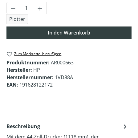
Produkt Anzahl: Gib den gewünschten Wer
Plotter
In den Warenkorb
Zum Merkzettel hinzufügen
Produktnummer:
AR000663
Hersteller:
HP
Herstellernummer:
1VD88A
EAN:
191628122172
Beschreibung
Mit dem 44-Zoll-Drucker (1118 mm), der