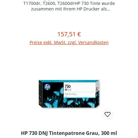
T1700dr, T2600, T2600drHP 730 Tinte wurde
zusammen mit Ihrem HP Drucker als
optimiertes Drucksystem konzipiert. Original HP
Verbrauchsmaterialien reduzieren
Ausfallzeiten und steigern die Produktivität.
157,51 €
Regulärer Preis:
In den Warenkorb
Preise exkl. MwSt. zzgl. Versandkosten
HP 730 DNJ Tintenpatrone Grau, 300 ml