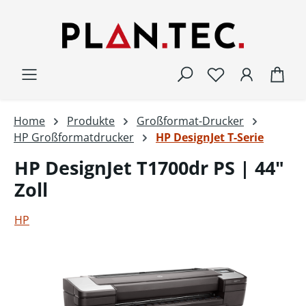
Zum Hauptinhalt springen
War
Home
Produkte
Großformat-Drucker
HP Großformatdrucker
HP DesignJet T-Serie
HP DesignJet T1700dr PS | 44"
Zoll
HP
Bildergalerie überspringen