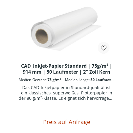
matt und eignet sich auch für Großkopierer
und Laserplotter. Es hat sehr gute
Offsetdruckeigenschaften und ist sehr gut für
alle Arten von Handaufzeichnungen geeignet,
sowie radierfähig.Kurze Trocknungszeiten und
sehr gute Konturenschärfe zeichnen dieses
Papier aus. Archiv- und alterungsbeständig ISO
9706-1994. Dringend zu beachten: eine
Verpackungseinheit (z.B. 6 Rollen) = eine
Verkaufseinheit
CAD_Inkjet-Papier Standard | 75g/m² |
914 mm | 50 Laufmeter | 2" Zoll Kern
Medien-Gewicht:
75 g/m²
|
Medien-Länge:
50 Laufmeter
|
Medien-Rollenbreite:
914 mm
|
Medien-Rollenkern:
2
Das CAD-Inkjetpapier in Standardqualität ist
Zoll | 5,08 cm
ein klassisches, superweißes, Plotterpapier in
der 80 g/m²-Klasse. Es eignet sich hervorragend
für kontrastreiche Strich- und Rasterplots in
sehr guter Auflösung. Schnelle Trocknung und
sehr guter Kontrast zeichnen dieses
Universalpapier aus. Ein Qualitätspapier mit
Preis auf Anfrage
geglätteter satinierter Papieroberfläche für die
Ausgabe von CAD SW/Colorline-Plots auf allen