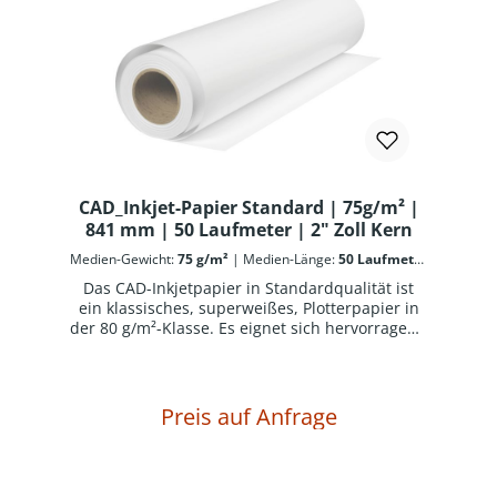
Offsetdruckeigenschaften und ist sehr gut für
alle Arten von Handaufzeichnungen geeignet,
sowie radierfähig.Kurze Trocknungszeiten und
sehr gute Konturenschärfe zeichnen dieses
Papier aus. Archiv- und alterungsbeständig ISO
9706-1994. Dringend zu beachten: eine
Verpackungseinheit (z.B. 6 Rollen) = eine
Verkaufseinheit
CAD_Inkjet-Papier Standard | 75g/m² |
841 mm | 50 Laufmeter | 2" Zoll Kern
Medien-Gewicht:
75 g/m²
|
Medien-Länge:
50 Laufmeter
|
Medien-Rollenbreite:
841 mm
|
Medien-Rollenkern:
2
Das CAD-Inkjetpapier in Standardqualität ist
Zoll | 5,08 cm
ein klassisches, superweißes, Plotterpapier in
der 80 g/m²-Klasse. Es eignet sich hervorragend
für kontrastreiche Strich- und Rasterplots in
sehr guter Auflösung. Schnelle Trocknung und
sehr guter Kontrast zeichnen dieses
Universalpapier aus. Ein Qualitätspapier mit
Preis auf Anfrage
geglätteter satinierter Papieroberfläche für die
Ausgabe von CAD SW/Colorline-Plots auf allen
gängigen Tintenstrahlplottern.CAD-Inkjetpapier
in Standardqualität ist gut opak und standard