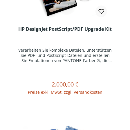
HP DesignJet PostScript/PDF Upgrade Kit
Verarbeiten Sie komplexe Dateien, unterstützen
Sie PDF- und PostScript-Dateien und erstellen
Sie Emulationen von PANTONE-Farben®, die
den Originalen so ähnlich wie möglich
aussehen. Vereinfachen Sie Ihr Druckerlebnis
mit dem HP Designjet PostScript-Zubehör.
(vormals Herstellernummer C0C66C)Kompatibel
2.000,00 €
Regulärer Preis:
In den Warenkorb
mit:HP DesignJet T1700
Preise exkl. MwSt. zzgl. Versandkosten