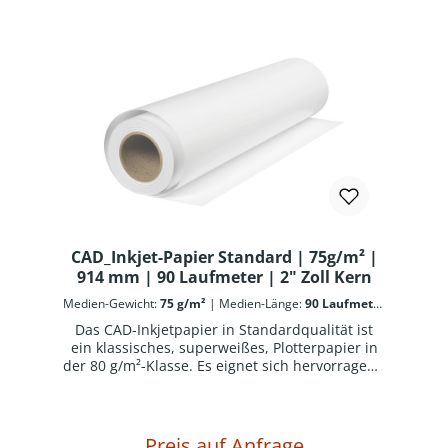
gängigen Tintenstrahlplottern.CAD-Inkjetpapier
in Standardqualität ist gut opak und standard
matt und eignet sich auch für Großkopierer
und Laserplotter. Es hat sehr gute
Offsetdruckeigenschaften und ist sehr gut für
alle Arten von Handaufzeichnungen geeignet,
sowie radierfähig.Kurze Trocknungszeiten und
sehr gute Konturenschärfe zeichnen dieses
Papier aus. Archiv- und alterungsbeständig ISO
9706-1994. Dringend zu beachten: eine
Verpackungseinheit (z.B. 6 Rollen) = eine
Verkaufseinheit
CAD_Inkjet-Papier Standard | 75g/m² |
914 mm | 90 Laufmeter | 2" Zoll Kern
Medien-Gewicht:
75 g/m²
|
Medien-Länge:
90 Laufmeter
|
Medien-Rollenbreite:
914 mm
|
Medien-Rollenkern:
2
Das CAD-Inkjetpapier in Standardqualität ist
Zoll | 5,08 cm
ein klassisches, superweißes, Plotterpapier in
der 80 g/m²-Klasse. Es eignet sich hervorragend
für kontrastreiche Strich- und Rasterplots in
sehr guter Auflösung. Schnelle Trocknung und
sehr guter Kontrast zeichnen dieses
Universalpapier aus. Ein Qualitätspapier mit
Preis auf Anfrage