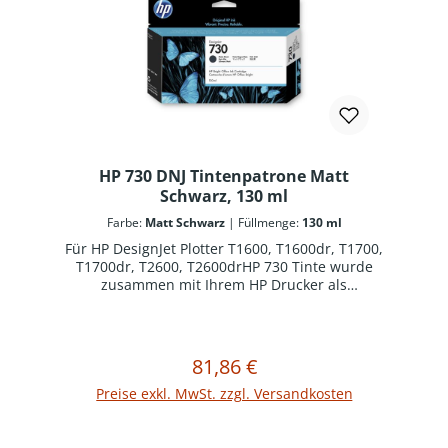
HP 730 DNJ Tintenpatrone Matt
Schwarz, 130 ml
Farbe:
Matt Schwarz
|
Füllmenge:
130 ml
Für HP DesignJet Plotter T1600, T1600dr, T1700,
T1700dr, T2600, T2600drHP 730 Tinte wurde
zusammen mit Ihrem HP Drucker als
optimiertes Drucksystem konzipiert. Original HP
Verbrauchsmaterialien reduzieren
Ausfallzeiten und steigern die Produktivität.
81,86 €
Regulärer Preis:
In den Warenkorb
Preise exkl. MwSt. zzgl. Versandkosten