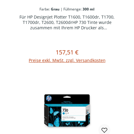
Farbe:
Grau
|
Füllmenge:
300 ml
Für HP DesignJet Plotter T1600, T1600dr, T1700,
T1700dr, T2600, T2600drHP 730 Tinte wurde
zusammen mit Ihrem HP Drucker als
optimiertes Drucksystem konzipiert. Original HP
Verbrauchsmaterialien reduzieren
Ausfallzeiten und steigern die Produktivität.
157,51 €
Regulärer Preis:
In den Warenkorb
Preise exkl. MwSt. zzgl. Versandkosten