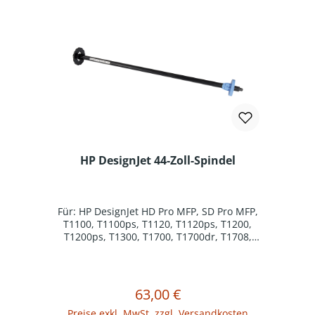
HP DesignJet 44-Zoll-Spindel
Für: HP DesignJet HD Pro MFP, SD Pro MFP,
T1100, T1100ps, T1120, T1120ps, T1200,
T1200ps, T1300, T1700, T1700dr, T1708,
T1708dr, T2300, T610, T770, T790, T790ps,
In den Warenkorb
T795, Z5400, Z5600, Z6, Z6dr, Z9+, Z9+dr
63,00 €
Regulärer Preis:
Preise exkl. MwSt. zzgl. Versandkosten