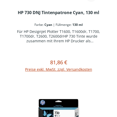
HP 730 DNJ Tintenpatrone Cyan, 130 ml
Farbe:
Cyan
|
Füllmenge:
130 ml
Für HP DesignJet Plotter T1600, T1600dr, T1700,
T1700dr, T2600, T2600drHP 730 Tinte wurde
zusammen mit Ihrem HP Drucker als
optimiertes Drucksystem konzipiert. Original HP
Verbrauchsmaterialien reduzieren
Ausfallzeiten und steigern die Produktivität.
81,86 €
Regulärer Preis:
In den Warenkorb
Preise exkl. MwSt. zzgl. Versandkosten