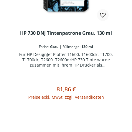
HP 730 DNJ Tintenpatrone Grau, 130 ml
Farbe:
Grau
|
Füllmenge:
130 ml
Für HP DesignJet Plotter T1600, T1600dr, T1700,
T1700dr, T2600, T2600drHP 730 Tinte wurde
zusammen mit Ihrem HP Drucker als
optimiertes Drucksystem konzipiert. Original HP
Verbrauchsmaterialien reduzieren
Ausfallzeiten und steigern die Produktivität.
81,86 €
Regulärer Preis:
In den Warenkorb
Preise exkl. MwSt. zzgl. Versandkosten