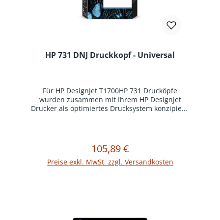
HP 731 DNJ Druckkopf - Universal
Für HP DesignJet T1700HP 731 Drucköpfe
wurden zusammen mit Ihrem HP DesignJet
Drucker als optimiertes Drucksystem konzipiert.
Original HP Verbrauchsmaterialien reduzieren
Ausfallzeiten und steigern die Produktivität.Es
wird für alle Farben das gleiche Druckkopf-
Modell verwendet, die Befüllung mit der
105,89 €
Regulärer Preis:
In den Warenkorb
jeweiligen Tintenfarbe erfolgt erst nach dem
Einsetzen in den Drucker.
Preise exkl. MwSt. zzgl. Versandkosten