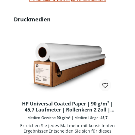
Produktgalerie überspringen
Druckmedien
HP Universal Coated Paper | 90 g/m² |
45,7 Laufmeter | Rollenkern 2 Zoll |
Verpackungseinheit 1 Stk.
Medien-Gewicht:
90 g/m²
|
Medien-Länge:
45,7
Laufmeter
|
Medien-Rollenbreite:
1067 mm
|
Medien-
Erreichen Sie jedes Mal mehr mit konsistenten
Rollenkern:
2 Zoll | 5,08 cm
ErgebnissenEntscheiden Sie sich für dieses