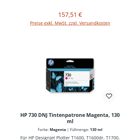
Verbrauchsmaterialien reduzieren
Ausfallzeiten und steigern die Produktivität.
157,51 €
Regulärer Preis:
In den Warenkorb
Preise exkl. MwSt. zzgl. Versandkosten
HP 730 DNJ Tintenpatrone Magenta, 130
ml
Farbe:
Magenta
|
Füllmenge:
130 ml
Für HP DesignJet Plotter T1600, T1600dr, T1700,