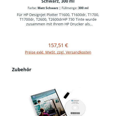
Schwarz, 300 ml
Farbe:
Matt Schwarz
|
Füllmenge:
300 ml
Für HP DesignJet Plotter T1600, T1600dr, T1700,
T1700dr, T2600, T2600drHP 730 Tinte wurde
zusammen mit Ihrem HP Drucker als
optimiertes Drucksystem konzipiert. Original HP
Verbrauchsmaterialien reduzieren
Ausfallzeiten und steigern die Produktivität.
157,51 €
Regulärer Preis:
In den Warenkorb
Preise exkl. MwSt. zzgl. Versandkosten
Produktgalerie überspringen
Zubehör