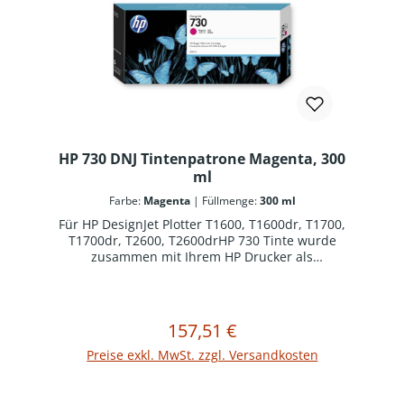
HP 730 DNJ Tintenpatrone Magenta, 300
ml
Farbe:
Magenta
|
Füllmenge:
300 ml
Für HP DesignJet Plotter T1600, T1600dr, T1700,
T1700dr, T2600, T2600drHP 730 Tinte wurde
zusammen mit Ihrem HP Drucker als
optimiertes Drucksystem konzipiert. Original HP
Verbrauchsmaterialien reduzieren
Ausfallzeiten und steigern die Produktivität.
157,51 €
Regulärer Preis:
In den Warenkorb
Preise exkl. MwSt. zzgl. Versandkosten