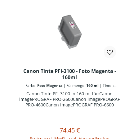
Canon Tinte PFI-3100 - Foto Magenta -
160ml
Farbe:
Foto Magenta
|
Füllmenge:
160 ml
|
Tinten
Kennung - Canon:
PFI-3100
Canon Tinte PFI-3100 in 160 ml für:Canon
imagePROGRAF PRO-2600Canon imagePROGRAF
PRO-4600Canon imagePROGRAF PRO-6600
74,45 €
Regulärer Preis:
In den Warenkorb
Preise exkl. MwSt. zzgl. Versandkosten