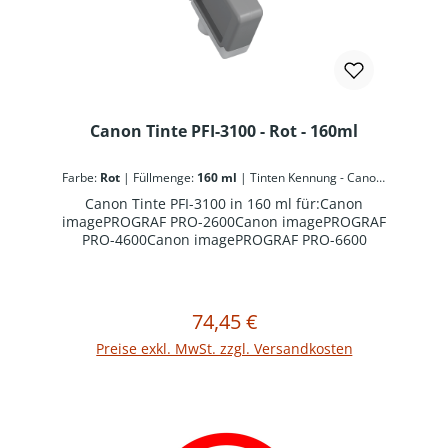
Canon Tinte PFI-3100 - Rot - 160ml
Farbe:
Rot
|
Füllmenge:
160 ml
|
Tinten Kennung - Canon:
PFI-3100
Canon Tinte PFI-3100 in 160 ml für:Canon
imagePROGRAF PRO-2600Canon imagePROGRAF
PRO-4600Canon imagePROGRAF PRO-6600
74,45 €
Regulärer Preis:
In den Warenkorb
Preise exkl. MwSt. zzgl. Versandkosten