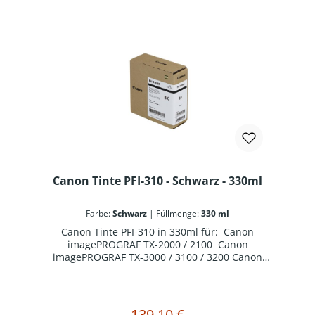
Canon Tinte PFI-310 - Schwarz - 330ml
Farbe:
Schwarz
|
Füllmenge:
330 ml
Canon Tinte PFI-310 in 330ml für: Canon
imagePROGRAF TX-2000 / 2100 Canon
imagePROGRAF TX-3000 / 3100 / 3200 Canon
imagePROGRAF TX-4000 / 4100 / 4200
139,10 €
Regulärer Preis: