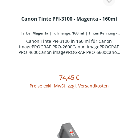
Canon Tinte PFI-3100 - Magenta - 160ml
Farbe:
Magenta
|
Füllmenge:
160 ml
|
Tinten Kennung -
Canon:
PFI-3100
Canon Tinte PFI-3100 in 160 ml für:Canon
imagePROGRAF PRO-2600Canon imagePROGRAF
PRO-4600Canon imagePROGRAF PRO-6600Canon
imagePROGRAF GP-2600SCanon imagePROGRAF
GP-4600SCanon imagePROGRAF GP-6600S
74,45 €
Regulärer Preis:
In den Warenkorb
Preise exkl. MwSt. zzgl. Versandkosten