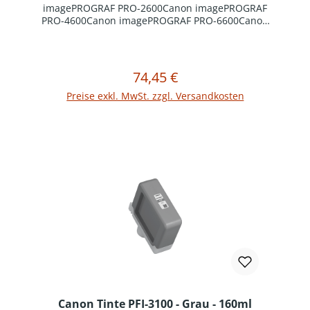
imagePROGRAF PRO-2600Canon imagePROGRAF
PRO-4600Canon imagePROGRAF PRO-6600Canon
imagePROGRAF GP-2600SCanon imagePROGRAF
GP-4600SCanon imagePROGRAF GP-6600S
74,45 €
Regulärer Preis:
In den Warenkorb
Preise exkl. MwSt. zzgl. Versandkosten
Canon Tinte PFI-3100 - Grau - 160ml