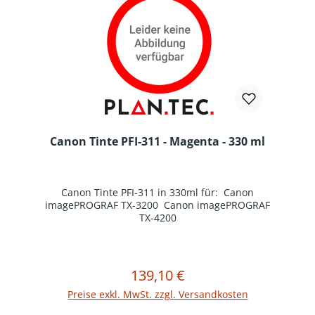
Canon Tinte PFI-311 - Magenta - 330 ml
Canon Tinte PFI-311 in 330ml für: Canon
imagePROGRAF TX-3200 Canon imagePROGRAF
TX-4200
139,10 €
Regulärer Preis:
In den Warenkorb
Preise exkl. MwSt. zzgl. Versandkosten