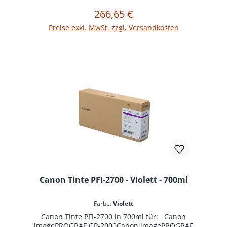
266,65 €
Regulärer Preis:
In den Warenkorb
Preise exkl. MwSt. zzgl. Versandkosten
Canon Tinte PFI-2700 - Violett - 700ml
Farbe:
Violett
Canon Tinte PFI-2700 in 700ml für: Canon
imagePROGRAF GP-2000Canon imagePROGRAF