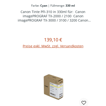
Farbe:
Cyan
|
Füllmenge:
330 ml
Canon Tinte PFI-310 in 330ml für: Canon
imagePROGRAF TX-2000 / 2100 Canon
imagePROGRAF TX-3000 / 3100 / 3200 Canon
imagePROGRAF TX-4000 / 4100 / 4200
139,10 €
Regulärer Preis:
In den Warenkorb
Preise exkl. MwSt. zzgl. Versandkosten