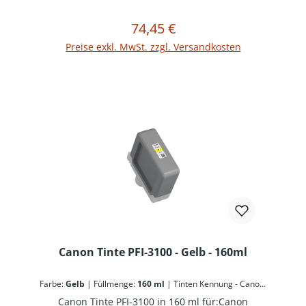
74,45 €
Regulärer Preis:
In den Warenkorb
Preise exkl. MwSt. zzgl. Versandkosten
Canon Tinte PFI-3100 - Gelb - 160ml
Farbe:
Gelb
|
Füllmenge:
160 ml
|
Tinten Kennung - Canon:
PFI-3100
Canon Tinte PFI-3100 in 160 ml für:Canon