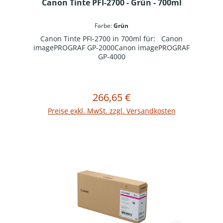
Canon Tinte PFI-2700 - Grün - 700ml
Farbe:
Grün
Canon Tinte PFI-2700 in 700ml für: Canon
imagePROGRAF GP-2000Canon imagePROGRAF
GP-4000
266,65 €
Regulärer Preis:
In den Warenkorb
Preise exkl. MwSt. zzgl. Versandkosten