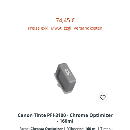
74,45 €
Regulärer Preis:
In den Warenkorb
Preise exkl. MwSt. zzgl. Versandkosten
Canon Tinte PFI-3100 - Chroma Optimizer
- 160ml
Farbe:
Chroma Optimizer
|
Füllmenge:
160 ml
|
Tinten