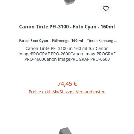
Canon Tinte PFI-3100 - Foto Cyan - 160ml
Farbe:
Foto Cyan
|
Füllmenge:
160 ml
|
Tinten Kennung -
Canon:
PFI-3100
Canon Tinte PFI-3100 in 160 ml für:Canon
imagePROGRAF PRO-2600Canon imagePROGRAF
PRO-4600Canon imagePROGRAF PRO-6600
74,45 €
Regulärer Preis:
In den Warenkorb
Preise exkl. MwSt. zzgl. Versandkosten