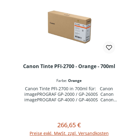
Canon Tinte PFI-2700 - Orange - 700ml
Farbe:
Orange
Canon Tinte PFI-2700 in 700ml für: Canon
imagePROGRAF GP-2000 / GP-2600S Canon
imagePROGRAF GP-4000 / GP-4600S Canon
imagePROGRAF GP-6600S
266,65 €
Regulärer Preis:
In den Warenkorb
Preise exkl. MwSt. zzgl. Versandkosten