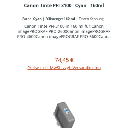
Canon Tinte PFI-3100 - Cyan - 160ml
Farbe:
Cyan
|
Füllmenge:
160 ml
|
Tinten Kennung -
Canon:
PFI-3100
Canon Tinte PFI-3100 in 160 ml für:Canon
imagePROGRAF PRO-2600Canon imagePROGRAF
PRO-4600Canon imagePROGRAF PRO-6600Canon
imagePROGRAF GP-2600SCanon imagePROGRAF
GP-4600SCanon imagePROGRAF GP-6600S
74,45 €
Regulärer Preis:
In den Warenkorb
Preise exkl. MwSt. zzgl. Versandkosten