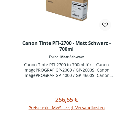
Canon Tinte PFI-2700 - Matt Schwarz -
700ml
Farbe:
Matt Schwarz
Canon Tinte PFI-2700 in 700ml für: Canon
imagePROGRAF GP-2000 / GP-2600S Canon
imagePROGRAF GP-4000 / GP-4600S Canon
imagePROGRAF GP-6600S Canon imagePROGRAF
Pro-2600 Canon imagePROGRAF Pro-4600 Canon
imagePROGRAF Pro-6600
266,65 €
Regulärer Preis:
In den Warenkorb
Preise exkl. MwSt. zzgl. Versandkosten