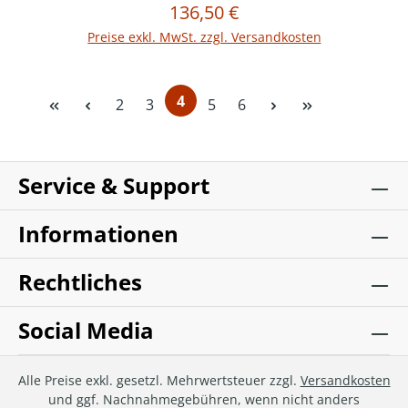
136,50 €
Regulärer Preis:
In den Warenkorb
Preise exkl. MwSt. zzgl. Versandkosten
4
Seite
Seite
Seite
Seite
2
3
5
6
Seite
Service & Support
Informationen
Rechtliches
Social Media
Alle Preise exkl. gesetzl. Mehrwertsteuer zzgl.
Versandkosten
und ggf. Nachnahmegebühren, wenn nicht anders