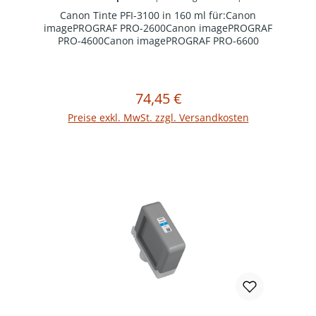
Kennung - Canon:
PFI-3100
Canon Tinte PFI-3100 in 160 ml für:Canon
imagePROGRAF PRO-2600Canon imagePROGRAF
PRO-4600Canon imagePROGRAF PRO-6600
74,45 €
Regulärer Preis:
In den Warenkorb
Preise exkl. MwSt. zzgl. Versandkosten