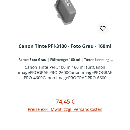
Canon Tinte PFI-3100 - Foto Grau - 160ml
Farbe:
Foto Grau
|
Füllmenge:
160 ml
|
Tinten Kennung -
Canon:
PFI-3100
Canon Tinte PFI-3100 in 160 ml für:Canon
imagePROGRAF PRO-2600Canon imagePROGRAF
PRO-4600Canon imagePROGRAF PRO-6600
74,45 €
Regulärer Preis:
In den Warenkorb
Preise exkl. MwSt. zzgl. Versandkosten