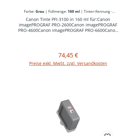
Farbe:
Grau
|
Füllmenge:
160 ml
|
Tinten Kennung -
Canon:
PFI-3100
Canon Tinte PFI-3100 in 160 ml für:Canon
imagePROGRAF PRO-2600Canon imagePROGRAF
PRO-4600Canon imagePROGRAF PRO-6600Canon
imagePROGRAF GP-2600SCanon imagePROGRAF
GP-4600SCanon imagePROGRAF GP-6600S
74,45 €
Regulärer Preis:
In den Warenkorb
Preise exkl. MwSt. zzgl. Versandkosten