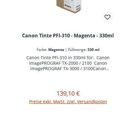
Canon Tinte PFI-310 - Magenta - 330ml
Farbe:
Magenta
|
Füllmenge:
330 ml
Canon Tinte PFI-310 in 330ml für: Canon
imagePROGRAF TX-2000 / 2100 Canon
imagePROGRAF TX-3000 / 3100Canon
imagePROGRAF TX-4000 / 4100
139,10 €
Regulärer Preis:
In den Warenkorb
Preise exkl. MwSt. zzgl. Versandkosten