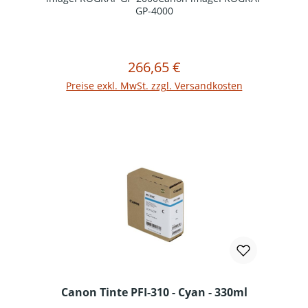
GP-4000
266,65 €
Regulärer Preis:
In den Warenkorb
Preise exkl. MwSt. zzgl. Versandkosten
Canon Tinte PFI-310 - Cyan - 330ml