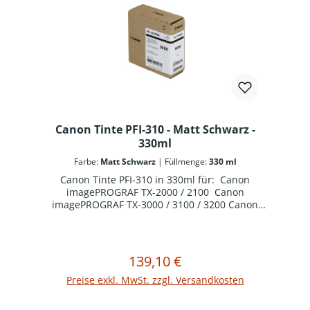
Canon Tinte PFI-310 - Matt Schwarz -
330ml
Farbe:
Matt Schwarz
|
Füllmenge:
330 ml
Canon Tinte PFI-310 in 330ml für: Canon
imagePROGRAF TX-2000 / 2100 Canon
imagePROGRAF TX-3000 / 3100 / 3200 Canon
imagePROGRAF TX-4000 / 4100 / 4200
139,10 €
Regulärer Preis:
In den Warenkorb
Preise exkl. MwSt. zzgl. Versandkosten