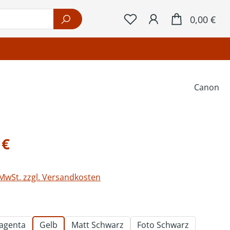
War
0,00 €
Canon
eis:
 €
 MwSt. zzgl. Versandkosten
ählen
agenta
Gelb
Matt Schwarz
Foto Schwarz