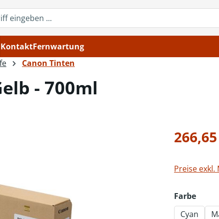
Kontakt
Fernwartung
fe
Canon Tinten
Gelb - 700ml
Regulärer Pr
266,65
Preise exkl.
ausw
Farbe
Cyan
M