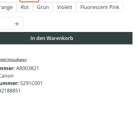
range
Rot
Grün
Violett
Fluorescent Pink
Anzahl: Gib den gewünschten Wert ein o
In den Warenkorb
ttel hinzufügen
ummer:
AR003821
Canon
nummer:
5291C001
92188851