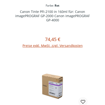
Farbe:
Rot
Canon Tinte PFI-2100 in 160ml für: Canon
imagePROGRAF GP-2000 Canon imagePROGRAF
GP-4000
74,45 €
Regulärer Preis:
In den Warenkorb
Preise exkl. MwSt. zzgl. Versandkosten