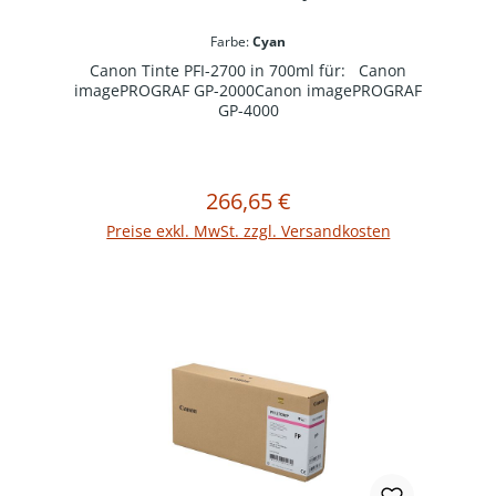
Farbe:
Cyan
Canon Tinte PFI-2700 in 700ml für: Canon
imagePROGRAF GP-2000Canon imagePROGRAF
GP-4000
266,65 €
Regulärer Preis:
In den Warenkorb
Preise exkl. MwSt. zzgl. Versandkosten