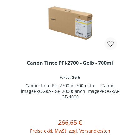
Canon Tinte PFI-2700 - Gelb - 700ml
Farbe:
Gelb
Canon Tinte PFI-2700 in 700ml für: Canon
imagePROGRAF GP-2000Canon imagePROGRAF
GP-4000
266,65 €
Regulärer Preis:
In den Warenkorb
Preise exkl. MwSt. zzgl. Versandkosten