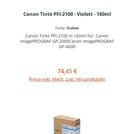
Canon Tinte PFI-2100 - Violett - 160ml
Farbe:
Violett
Canon Tinte PFI-2100 in 160ml für: Canon
imagePROGRAF GP-2000Canon imagePROGRAF
GP-4000
74,45 €
Regulärer Preis:
In den Warenkorb
Preise exkl. MwSt. zzgl. Versandkosten