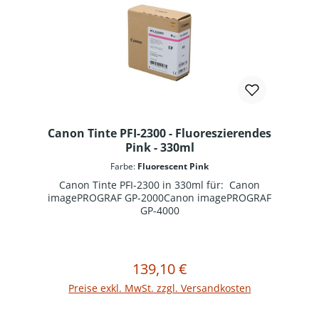
Canon Tinte PFI-2300 - Fluoreszierendes
Pink - 330ml
Farbe:
Fluorescent Pink
Canon Tinte PFI-2300 in 330ml für: Canon
imagePROGRAF GP-2000Canon imagePROGRAF
GP-4000
139,10 €
Regulärer Preis:
In den Warenkorb
Preise exkl. MwSt. zzgl. Versandkosten