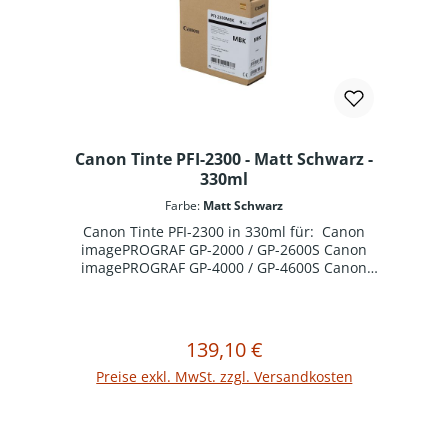
Canon Tinte PFI-2300 - Matt Schwarz -
330ml
Farbe:
Matt Schwarz
Canon Tinte PFI-2300 in 330ml für: Canon
imagePROGRAF GP-2000 / GP-2600S Canon
imagePROGRAF GP-4000 / GP-4600S Canon
imagePROGRAF GP-6600S Canon imagePROGRAF
Pro-2600 Canon imagePROGRAF Pro-4600 Canon
imagePROGRAF Pro-6600
139,10 €
Regulärer Preis:
In den Warenkorb
Preise exkl. MwSt. zzgl. Versandkosten