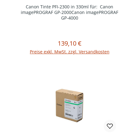
Canon Tinte PFI-2300 in 330ml für: Canon
imagePROGRAF GP-2000Canon imagePROGRAF
GP-4000
139,10 €
Regulärer Preis:
In den Warenkorb
Preise exkl. MwSt. zzgl. Versandkosten