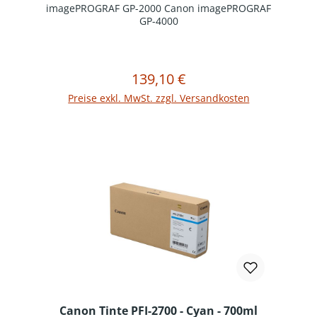
imagePROGRAF GP-2000 Canon imagePROGRAF
GP-4000
139,10 €
Regulärer Preis:
In den Warenkorb
Preise exkl. MwSt. zzgl. Versandkosten
Canon Tinte PFI-2700 - Cyan - 700ml