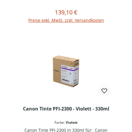
139,10 €
Regulärer Preis:
In den Warenkorb
Preise exkl. MwSt. zzgl. Versandkosten
Canon Tinte PFI-2300 - Violett - 330ml
Farbe:
Violett
Canon Tinte PFI-2300 in 330ml für: Canon