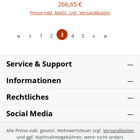
266,65 €
Regulärer Preis:
In den Warenkorb
Preise exkl. MwSt. zzgl. Versandkosten
3
Seite
Seite
Seite
Seite
1
2
4
5
Seite
Service & Support
Informationen
Rechtliches
Social Media
Alle Preise exkl. gesetzl. Mehrwertsteuer zzgl.
Versandkosten
und ggf. Nachnahmegebühren, wenn nicht anders