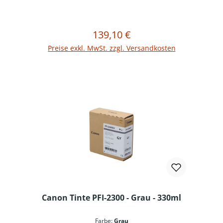
139,10 €
Regulärer Preis:
In den Warenkorb
Preise exkl. MwSt. zzgl. Versandkosten
Canon Tinte PFI-2300 - Grau - 330ml
Farbe:
Grau