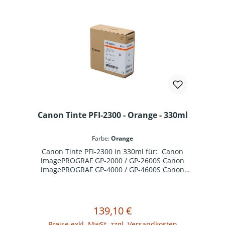
Canon Tinte PFI-2300 - Orange - 330ml
Farbe:
Orange
Canon Tinte PFI-2300 in 330ml für: Canon
imagePROGRAF GP-2000 / GP-2600S Canon
imagePROGRAF GP-4000 / GP-4600S Canon
imagePROGRAF GP-6600S
139,10 €
Regulärer Preis:
In den Warenkorb
Preise exkl. MwSt. zzgl. Versandkosten