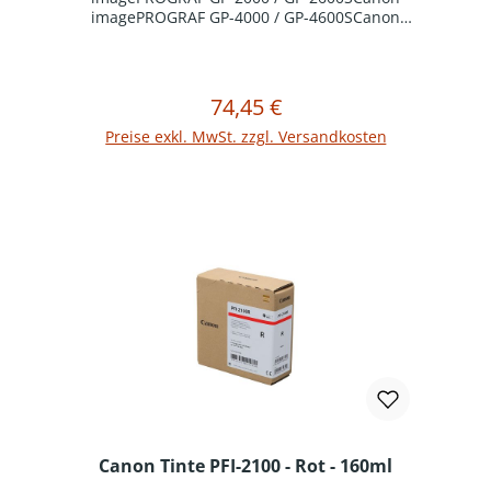
imagePROGRAF GP-4000 / GP-4600SCanon
imagePROGRAF GP-6600S
74,45 €
Regulärer Preis:
In den Warenkorb
Preise exkl. MwSt. zzgl. Versandkosten
Canon Tinte PFI-2100 - Rot - 160ml