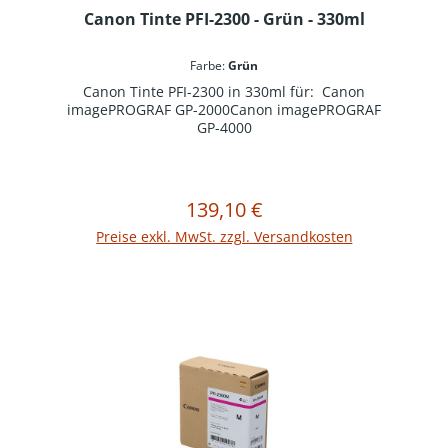
Canon Tinte PFI-2300 - Grün - 330ml
Farbe:
Grün
Canon Tinte PFI-2300 in 330ml für: Canon
imagePROGRAF GP-2000Canon imagePROGRAF
GP-4000
139,10 €
Regulärer Preis:
In den Warenkorb
Preise exkl. MwSt. zzgl. Versandkosten