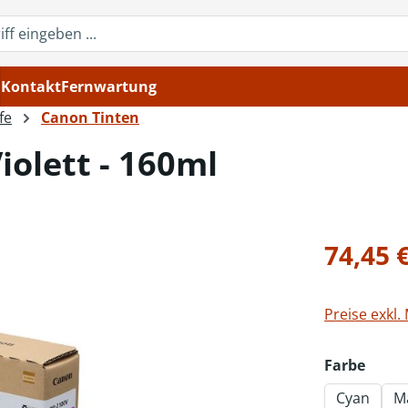
Kontakt
Fernwartung
fe
Canon Tinten
iolett - 160ml
Regulärer Pr
74,45 
Preise exkl.
ausw
Farbe
Cyan
M