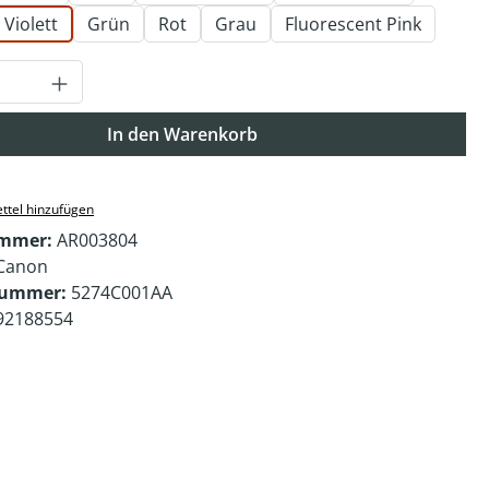
Violett
Grün
Rot
Grau
Fluorescent Pink
Anzahl: Gib den gewünschten Wert ein o
In den Warenkorb
ttel hinzufügen
ummer:
AR003804
Canon
nummer:
5274C001AA
92188554