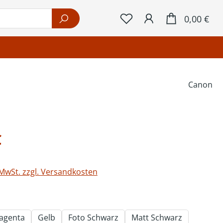
War
0,00 €
Canon
eis:
€
 MwSt. zzgl. Versandkosten
ählen
agenta
Gelb
Foto Schwarz
Matt Schwarz