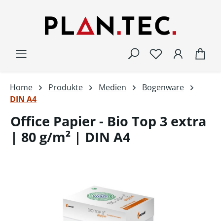
Zum Hauptinhalt springen
War
Home
Produkte
Medien
Bogenware
DIN A4
Office Papier - Bio Top 3 extra
| 80 g/m² | DIN A4
Bildergalerie überspringen