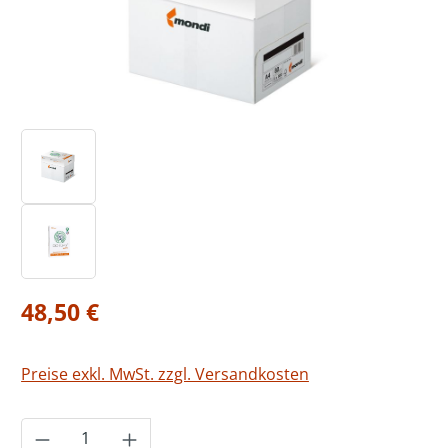
Regulärer Preis:
48,50 €
Preise exkl. MwSt. zzgl. Versandkosten
Produkt Anzahl: Gib den gewünschten Wer