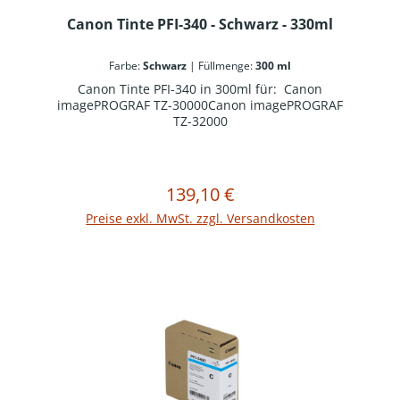
Canon Tinte PFI-340 - Schwarz - 330ml
Farbe:
Schwarz
|
Füllmenge:
300 ml
Canon Tinte PFI-340 in 300ml für: Canon
imagePROGRAF TZ-30000Canon imagePROGRAF
TZ-32000
139,10 €
Regulärer Preis:
In den Warenkorb
Preise exkl. MwSt. zzgl. Versandkosten