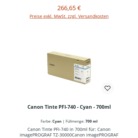
266,65 €
Regulärer Preis:
In den Warenkorb
Preise exkl. MwSt. zzgl. Versandkosten
Canon Tinte PFI-740 - Cyan - 700ml
Farbe:
Cyan
|
Füllmenge:
700 ml
Canon Tinte PFI-740 in 700ml für: Canon
imagePROGRAF TZ-30000Canon imagePROGRAF