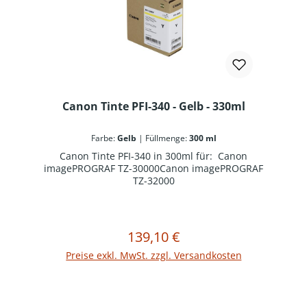
Canon Tinte PFI-340 - Gelb - 330ml
Farbe:
Gelb
|
Füllmenge:
300 ml
Canon Tinte PFI-340 in 300ml für: Canon
imagePROGRAF TZ-30000Canon imagePROGRAF
TZ-32000
139,10 €
Regulärer Preis:
In den Warenkorb
Preise exkl. MwSt. zzgl. Versandkosten