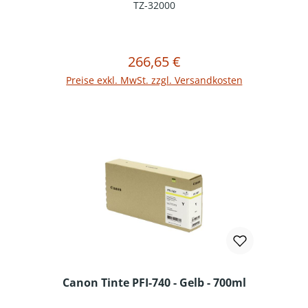
TZ-32000
266,65 €
Regulärer Preis:
In den Warenkorb
Preise exkl. MwSt. zzgl. Versandkosten
Canon Tinte PFI-740 - Gelb - 700ml