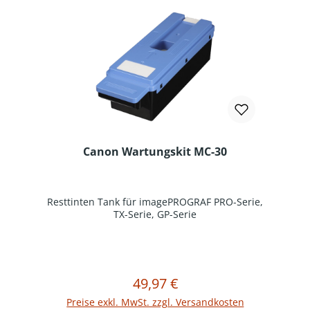
Canon Wartungskit MC-30
Resttinten Tank für imagePROGRAF PRO-Serie,
TX-Serie, GP-Serie
49,97 €
Regulärer Preis:
In den Warenkorb
Preise exkl. MwSt. zzgl. Versandkosten