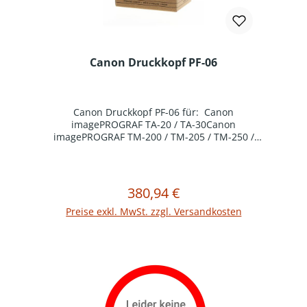
Canon Druckkopf PF-06
Canon Druckkopf PF-06 für: Canon
imagePROGRAF TA-20 / TA-30Canon
imagePROGRAF TM-200 / TM-205 / TM-250 /
TM-255 / TM-300 / TM-305 / TM-350 / TM-
355Canon imagePROGRAF TX-2000 / TX-2100 /
TX-3000 / TX-3100 / TX-3200 / TX-4000 / TX-4100
/ TX-4200Canon imagePROGRAF TZ-30000 / TZ-
380,94 €
Regulärer Preis:
In den Warenkorb
32000
Preise exkl. MwSt. zzgl. Versandkosten