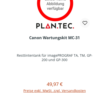
Canon Wartungskit MC-31
Resttintentank für imagePROGRAF TA, TM, GP-
200 und GP-300
49,97 €
Regulärer Preis:
In den Warenkorb
Preise exkl. MwSt. zzgl. Versandkosten