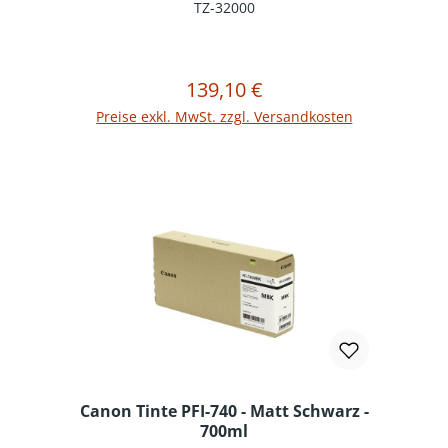
TZ-32000
139,10 €
Regulärer Preis:
In den Warenkorb
Preise exkl. MwSt. zzgl. Versandkosten
Canon Tinte PFI-740 - Matt Schwarz -
700ml