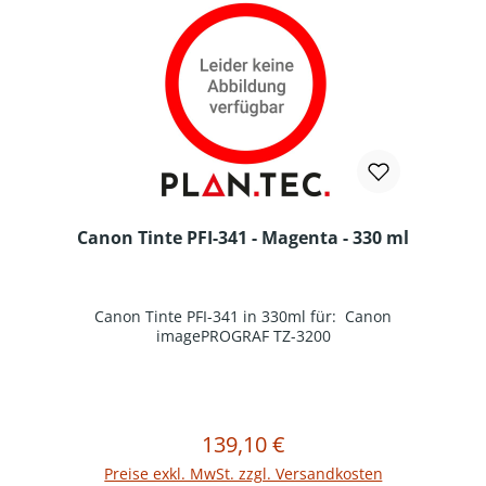
Canon Tinte PFI-341 - Magenta - 330 ml
Canon Tinte PFI-341 in 330ml für: Canon
imagePROGRAF TZ-3200
139,10 €
Regulärer Preis:
In den Warenkorb
Preise exkl. MwSt. zzgl. Versandkosten