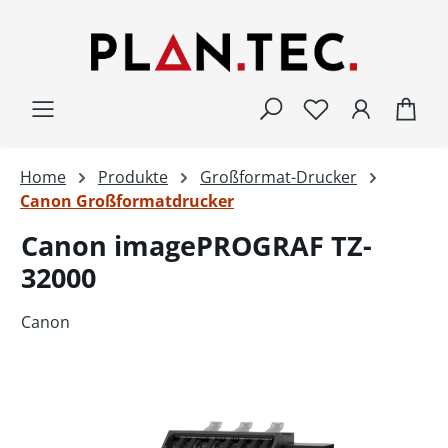
Zum Hauptinhalt springen
War
Home
Produkte
Großformat-Drucker
Canon Großformatdrucker
Canon imagePROGRAF TZ-
32000
Canon
Bildergalerie überspringen