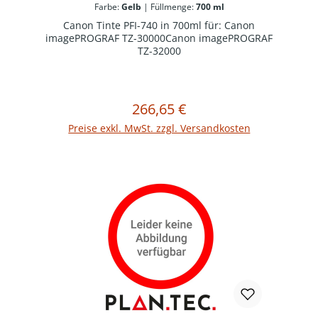
Farbe:
Gelb
|
Füllmenge:
700 ml
Canon Tinte PFI-740 in 700ml für: Canon
imagePROGRAF TZ-30000Canon imagePROGRAF
TZ-32000
266,65 €
Regulärer Preis:
In den Warenkorb
Preise exkl. MwSt. zzgl. Versandkosten