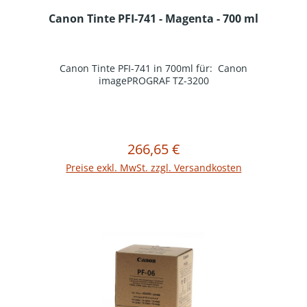
Canon Tinte PFI-741 - Magenta - 700 ml
Canon Tinte PFI-741 in 700ml für: Canon
imagePROGRAF TZ-3200
266,65 €
Regulärer Preis:
In den Warenkorb
Preise exkl. MwSt. zzgl. Versandkosten