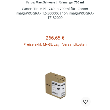
Farbe:
Matt Schwarz
|
Füllmenge:
700 ml
Canon Tinte PFI-740 in 700ml für: Canon
imagePROGRAF TZ-30000Canon imagePROGRAF
TZ-32000
266,65 €
Regulärer Preis:
In den Warenkorb
Preise exkl. MwSt. zzgl. Versandkosten