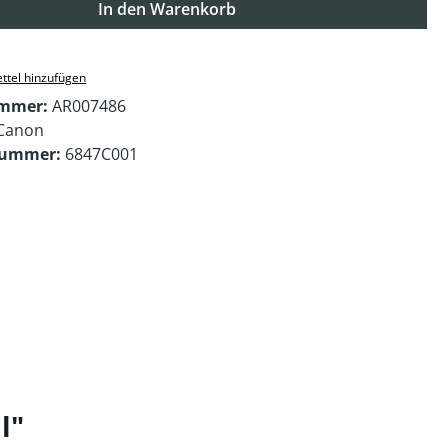
In den Warenkorb
ttel hinzufügen
ummer:
AR007486
Canon
nummer:
6847C001
l"