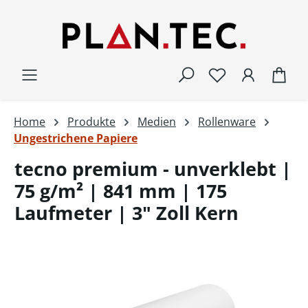
Zum Hauptinhalt springen
War
Home
Produkte
Medien
Rollenware
Ungestrichene Papiere
tecno premium - unverklebt |
75 g/m² | 841 mm | 175
Laufmeter | 3" Zoll Kern
Bildergalerie überspringen