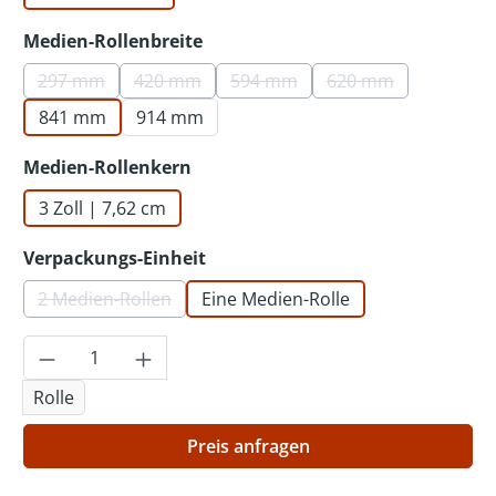
auswählen
Medien-Rollenbreite
297 mm
420 mm
594 mm
620 mm
(Diese Option ist zurzeit nicht verfügbar.)
(Diese Option ist zurzeit nicht verfügbar.)
(Diese Option ist zurzeit nicht 
(Diese Option ist z
841 mm
914 mm
auswählen
Medien-Rollenkern
3 Zoll | 7,62 cm
auswählen
Verpackungs-Einheit
2 Medien-Rollen
Eine Medien-Rolle
(Diese Option ist zurzeit nicht verfügbar.)
Produkt Anzahl: Gib den gewünschten Wer
Rolle
Preis anfragen