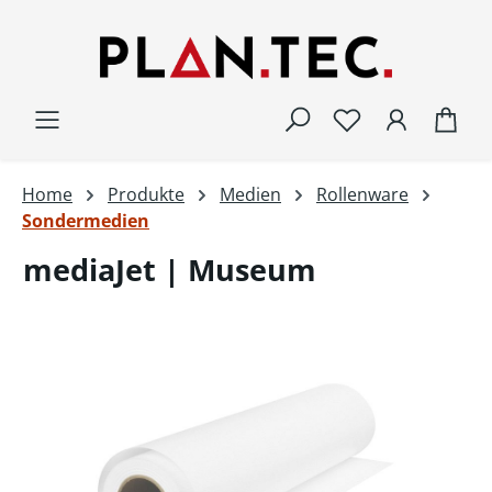
Zum Hauptinhalt springen
War
Home
Produkte
Medien
Rollenware
Sondermedien
mediaJet | Museum
Bildergalerie überspringen