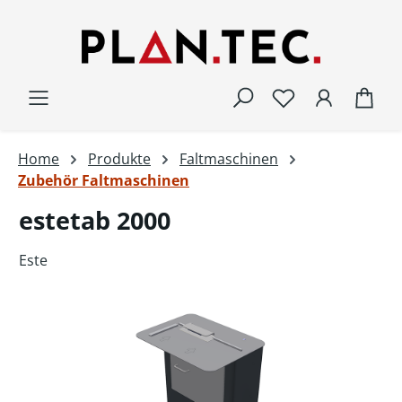
Zum Hauptinhalt springen
War
Home
Produkte
Faltmaschinen
Zubehör Faltmaschinen
estetab 2000
Este
Bildergalerie überspringen