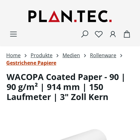
Zum Hauptinhalt springen
War
Home
Produkte
Medien
Rollenware
Gestrichene Papiere
WACOPA Coated Paper - 90 |
90 g/m² | 914 mm | 150
Laufmeter | 3" Zoll Kern
Bildergalerie überspringen