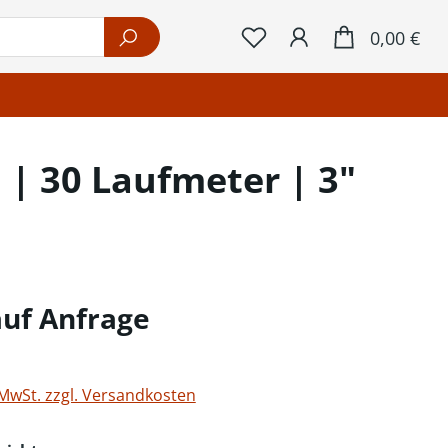
War
0,00 €
| 30 Laufmeter | 3"
auf Anfrage
 MwSt. zzgl. Versandkosten