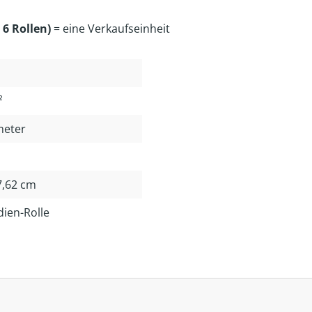
 6 Rollen)
= eine Verkaufseinheit
²
meter
 7,62 cm
dien-Rolle