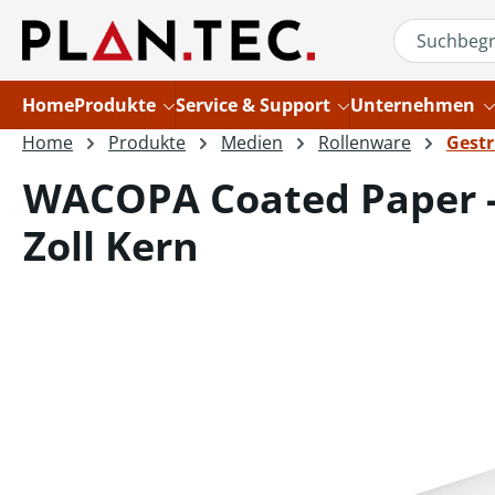
um Hauptinhalt springen
Zur Suche springen
Home
Produkte
Service & Support
Unternehmen
Home
Produkte
Medien
Rollenware
Gestr
WACOPA Coated Paper - 
Zoll Kern
Bildergalerie überspringen