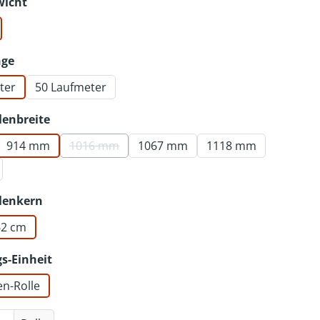
auswählen
wicht
auswählen
nge
ter
50 Laufmeter
auswählen
lenbreite
914 mm
1016 mm
1067 mm
1118 mm
(Diese Option ist zurzeit nicht verfügbar.)
auswählen
lenkern
,62 cm
auswählen
s-Einheit
en-Rolle