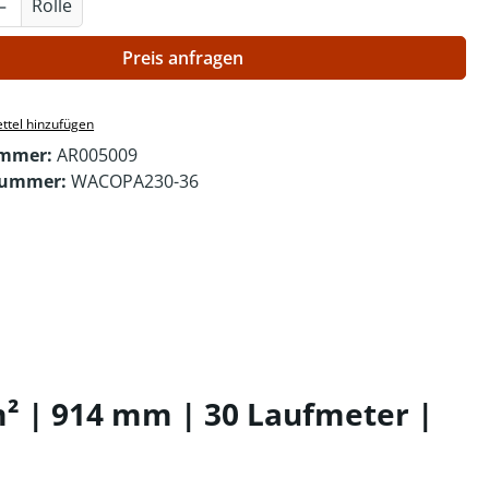
Anzahl: Gib den gewünschten Wert ein o
Rolle
Preis anfragen
ttel hinzufügen
ummer:
AR005009
nummer:
WACOPA230-36
² | 914 mm | 30 Laufmeter |