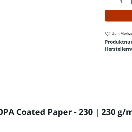
Produkt 
Zum Merkze
Produktn
Hersteller
A Coated Paper - 230 | 230 g/m