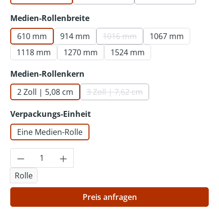
(Diese Option ist zurzeit nicht verf
(Diese Option ist
auswählen
Medien-Rollenbreite
610 mm
914 mm
1016 mm
1067 mm
(Diese Option ist zurzeit nicht
1118 mm
1270 mm
1524 mm
auswählen
Medien-Rollenkern
2 Zoll | 5,08 cm
3 Zoll | 7,62 cm
(Diese Option ist zurzeit nicht v
auswählen
Verpackungs-Einheit
Eine Medien-Rolle
Produkt Anzahl: Gib den gewünschten Wer
Rolle
Preis anfragen