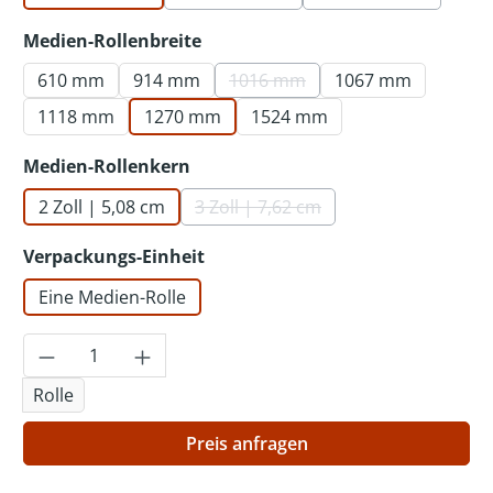
(Diese Option ist zurzeit nicht verf
(Diese Option ist
auswählen
Medien-Rollenbreite
610 mm
914 mm
1016 mm
1067 mm
(Diese Option ist zurzeit nicht 
1118 mm
1270 mm
1524 mm
auswählen
Medien-Rollenkern
2 Zoll | 5,08 cm
3 Zoll | 7,62 cm
(Diese Option ist zurzeit nicht v
auswählen
Verpackungs-Einheit
Eine Medien-Rolle
Produkt Anzahl: Gib den gewünschten Wer
Rolle
Preis anfragen