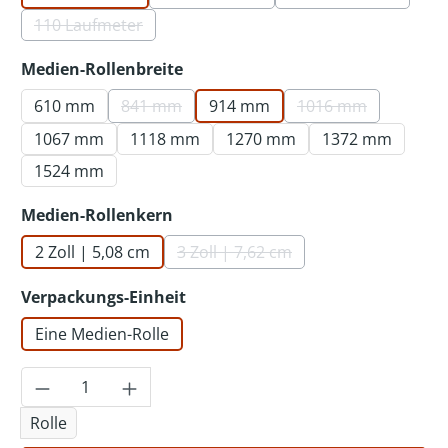
(Diese Option ist zurzeit nicht verf
(Diese Option is
110 Laufmeter
(Diese Option ist zurzeit nicht verfügbar.)
auswählen
Medien-Rollenbreite
610 mm
841 mm
914 mm
1016 mm
(Diese Option ist zurzeit nicht verfügbar.)
(Diese Option ist 
1067 mm
1118 mm
1270 mm
1372 mm
1524 mm
auswählen
Medien-Rollenkern
2 Zoll | 5,08 cm
3 Zoll | 7,62 cm
(Diese Option ist zurzeit nicht v
auswählen
Verpackungs-Einheit
Eine Medien-Rolle
Produkt Anzahl: Gib den gewünschten Wer
Rolle