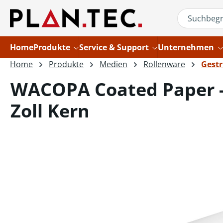
um Hauptinhalt springen
Zur Suche springen
Home
Produkte
Service & Support
Unternehmen
Home
Produkte
Medien
Rollenware
Gestr
WACOPA Coated Paper - 
Zoll Kern
Bildergalerie überspringen