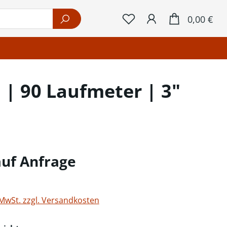
War
0,00 €
| 90 Laufmeter | 3"
auf Anfrage
 MwSt. zzgl. Versandkosten