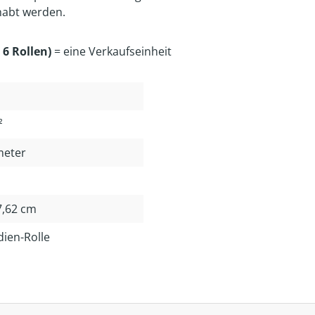
habt werden.
 6 Rollen)
= eine Verkaufseinheit
²
meter
 7,62 cm
dien-Rolle