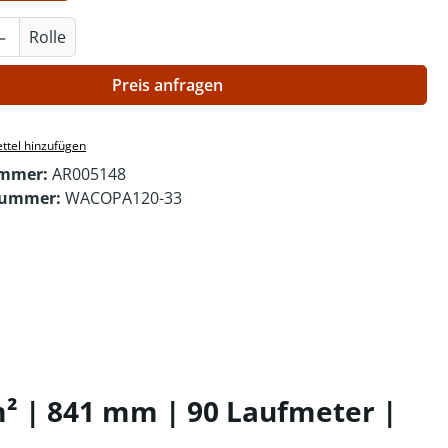
Anzahl: Gib den gewünschten Wert ein o
Rolle
Preis anfragen
ttel hinzufügen
ummer:
AR005148
nummer:
WACOPA120-33
² | 841 mm | 90 Laufmeter |