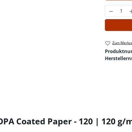
Produkt 
Zum Merkze
Produktn
Hersteller
A Coated Paper - 120 | 120 g/m