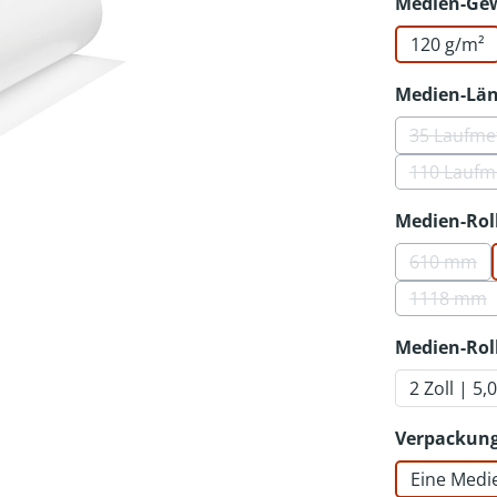
Medien-Ge
120 g/m²
Medien-Lä
35 Laufme
(Die
110 Laufm
(Die
Medien-Rol
610 mm
(Diese 
1118 mm
(Diese 
Medien-Rol
2 Zoll | 5,
Verpackung
Eine Medi