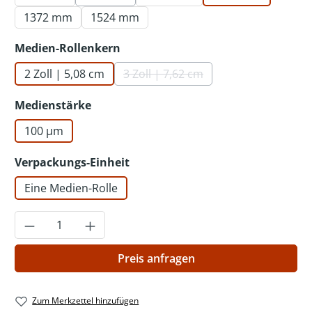
(Diese Option ist zurzeit nicht verfügbar.)
1372 mm
1524 mm
auswählen
Medien-Rollenkern
2 Zoll | 5,08 cm
3 Zoll | 7,62 cm
(Diese Option ist zurzeit nicht v
auswählen
Medienstärke
100 µm
auswählen
Verpackungs-Einheit
Eine Medien-Rolle
Produkt Anzahl: Gib den gewünschten Wer
Preis anfragen
Zum Merkzettel hinzufügen