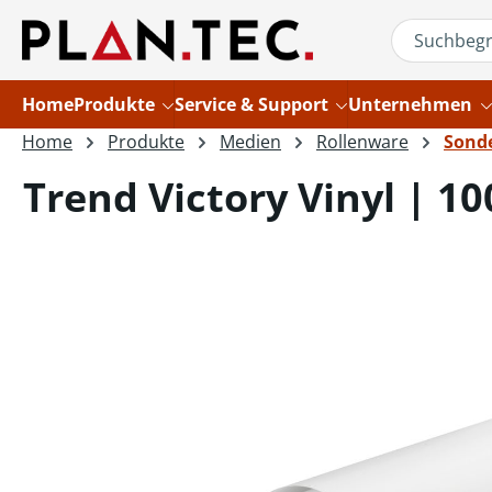
um Hauptinhalt springen
Zur Suche springen
Home
Produkte
Service & Support
Unternehmen
Home
Produkte
Medien
Rollenware
Sond
Trend Victory Vinyl | 1
Bildergalerie überspringen