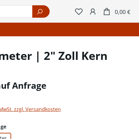
War
0,00 €
meter | 2" Zoll Kern
auf Anfrage
 MwSt. zzgl. Versandkosten
auswählen
nge
ter