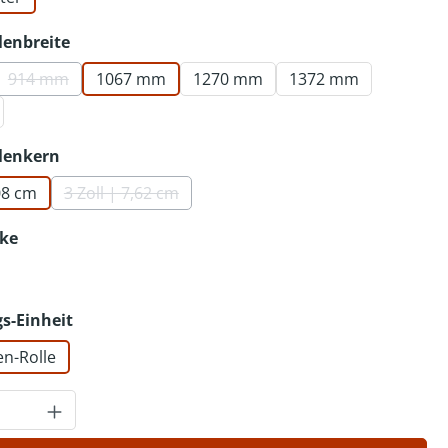
auswählen
lenbreite
914 mm
1067 mm
1270 mm
1372 mm
(Diese Option ist zurzeit nicht verfügbar.)
auswählen
lenkern
,08 cm
3 Zoll | 7,62 cm
(Diese Option ist zurzeit nicht verfügbar.)
auswählen
ke
auswählen
s-Einheit
en-Rolle
Anzahl: Gib den gewünschten Wert ein o