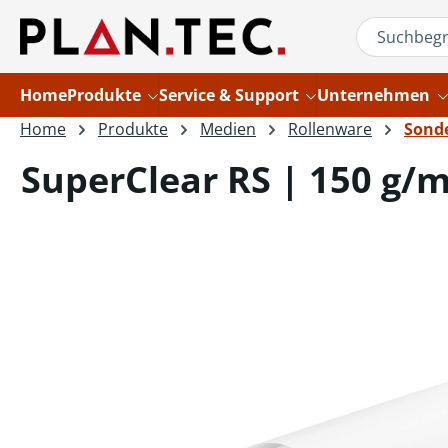
um Hauptinhalt springen
Zur Suche springen
Home
Produkte
Service & Support
Unternehmen
Home
Produkte
Medien
Rollenware
Sond
SuperClear RS | 150 g/m
Bildergalerie überspringen