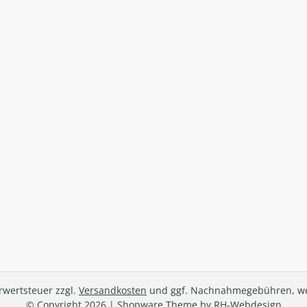
hrwertsteuer zzgl.
Versandkosten
und ggf. Nachnahmegebühren, we
© Copyright 2026 | Shopware Theme by
RH-Webdesign