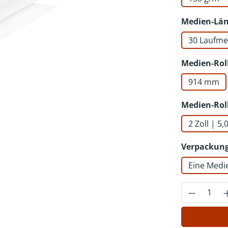
Medien-Lä
30 Laufme
Medien-Rol
914 mm
Medien-Rol
2 Zoll | 5
Verpackung
Eine Medi
Produkt 