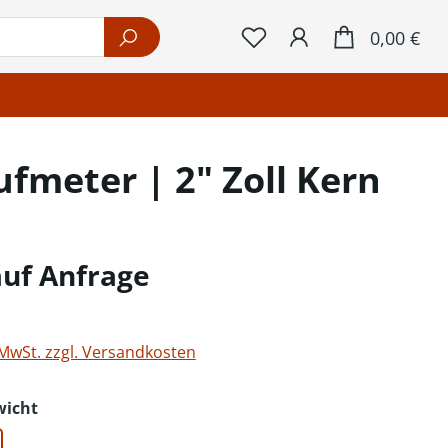
War
0,00 €
fmeter | 2" Zoll Kern
auf Anfrage
 MwSt. zzgl. Versandkosten
auswählen
wicht