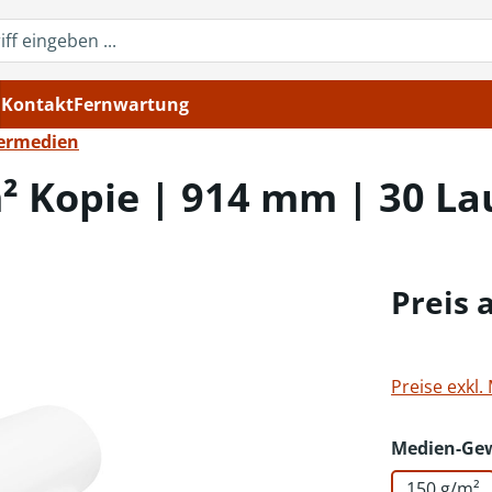
Kontakt
Fernwartung
ermedien
² Kopie | 914 mm | 30 Lau
Preis 
Preise exkl.
Medien-Ge
150 g/m²