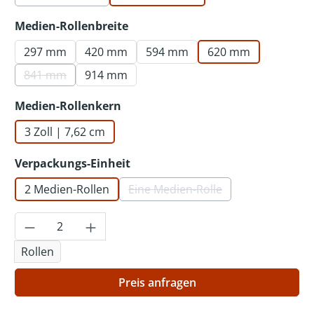
(Diese Option ist zurzeit nicht verfügbar.)
auswählen
Medien-Rollenbreite
297 mm
420 mm
594 mm
620 mm
841 mm
914 mm
(Diese Option ist zurzeit nicht verfügbar.)
auswählen
Medien-Rollenkern
3 Zoll | 7,62 cm
auswählen
Verpackungs-Einheit
2 Medien-Rollen
Eine Medien-Rolle
(Diese Option ist zurzeit nich
Produkt Anzahl: Gib den gewünschten Wer
Rollen
Preis anfragen