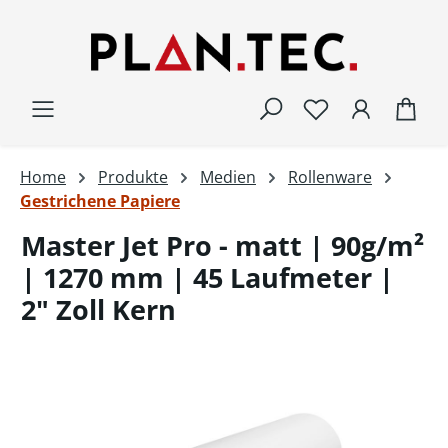
Zum Hauptinhalt springen
War
Home
Produkte
Medien
Rollenware
Gestrichene Papiere
Master Jet Pro - matt | 90g/m²
| 1270 mm | 45 Laufmeter |
2" Zoll Kern
Bildergalerie überspringen