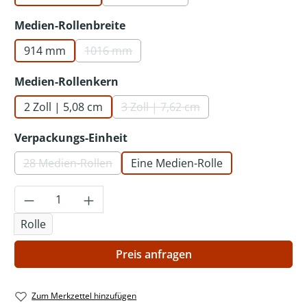
(Diese Option ist zurzeit nicht verf
auswählen
Medien-Rollenbreite
914 mm
1016 mm
(Diese Option ist zurzeit nicht verfügbar.)
auswählen
Medien-Rollenkern
2 Zoll | 5,08 cm
3 Zoll | 7,62 cm
(Diese Option ist zurzeit nicht v
auswählen
Verpackungs-Einheit
28 Medien-Rollen
Eine Medien-Rolle
(Diese Option ist zurzeit nicht verfügbar.)
Produkt Anzahl: Gib den gewünschten Wer
Rolle
Preis anfragen
Zum Merkzettel hinzufügen