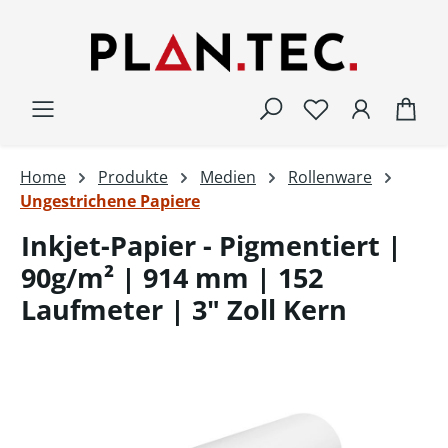
Zum Hauptinhalt springen
War
Home
Produkte
Medien
Rollenware
Ungestrichene Papiere
Inkjet-Papier - Pigmentiert |
90g/m² | 914 mm | 152
Laufmeter | 3" Zoll Kern
Bildergalerie überspringen