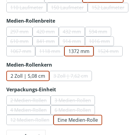
(Diese Option ist zurzeit nicht verfü
110 Laufmeter
150 Laufmeter
152 Laufmeter
(Diese Option ist zurzeit nicht verfügbar.)
(Diese Option ist zurzeit nicht ver
(Diese Option 
auswählen
Medien-Rollenbreite
297 mm
420 mm
432 mm
594 mm
(Diese Option ist zurzeit nicht verfügbar.)
(Diese Option ist zurzeit nicht verfügbar.)
(Diese Option ist zurzeit nicht 
(Diese Option ist z
610 mm
841 mm
914 mm
1016 mm
(Diese Option ist zurzeit nicht verfügbar.)
(Diese Option ist zurzeit nicht verfügbar.)
(Diese Option ist zurzeit nicht 
(Diese Option ist 
1067 mm
1118 mm
1372 mm
1524 mm
(Diese Option ist zurzeit nicht verfügbar.)
(Diese Option ist zurzeit nicht verfügbar.)
(Diese Option 
auswählen
Medien-Rollenkern
2 Zoll | 5,08 cm
3 Zoll | 7,62 cm
(Diese Option ist zurzeit nicht v
auswählen
Verpackungs-Einheit
2 Medien-Rollen
3 Medien-Rollen
(Diese Option ist zurzeit nicht verfügbar.)
(Diese Option ist zurzeit nicht 
4 Medien-Rollen
6 Medien-Rollen
(Diese Option ist zurzeit nicht verfügbar.)
(Diese Option ist zurzeit nicht 
12 Medien-Rollen
Eine Medien-Rolle
(Diese Option ist zurzeit nicht verfügbar.)
Produkt Anzahl: Gib den gewünschten Wer