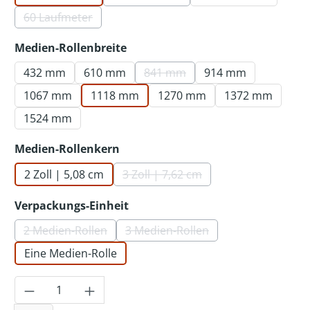
(Diese Option ist zurzeit nicht verf
60 Laufmeter
(Diese Option ist zurzeit nicht verfügbar.)
auswählen
Medien-Rollenbreite
432 mm
610 mm
841 mm
914 mm
(Diese Option ist zurzeit nicht 
1067 mm
1118 mm
1270 mm
1372 mm
1524 mm
auswählen
Medien-Rollenkern
2 Zoll | 5,08 cm
3 Zoll | 7,62 cm
(Diese Option ist zurzeit nicht v
auswählen
Verpackungs-Einheit
2 Medien-Rollen
3 Medien-Rollen
(Diese Option ist zurzeit nicht verfügbar.)
(Diese Option ist zurzeit nicht 
Eine Medien-Rolle
Produkt Anzahl: Gib den gewünschten Wer