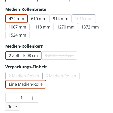
(Diese Option ist zurzeit nicht verf
(Diese Option ist
auswählen
Medien-Rollenbreite
432 mm
610 mm
914 mm
1016 mm
(Diese Option ist 
1067 mm
1118 mm
1270 mm
1372 mm
1524 mm
auswählen
Medien-Rollenkern
2 Zoll | 5,08 cm
3 Zoll | 7,62 cm
(Diese Option ist zurzeit nicht v
auswählen
Verpackungs-Einheit
2 Medien-Rollen
6 Medien-Rollen
(Diese Option ist zurzeit nicht verfügbar.)
(Diese Option ist zurzeit nicht 
Eine Medien-Rolle
Produkt Anzahl: Gib den gewünschten Wer
Rolle