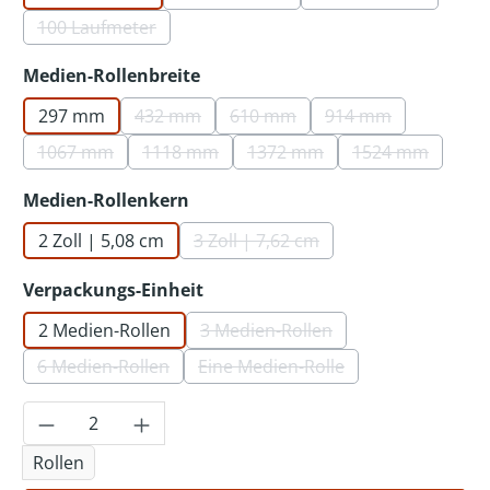
(Diese Option ist zurzeit nicht verf
(Diese Option ist
100 Laufmeter
(Diese Option ist zurzeit nicht verfügbar.)
auswählen
Medien-Rollenbreite
297 mm
432 mm
610 mm
914 mm
(Diese Option ist zurzeit nicht verfügbar.)
(Diese Option ist zurzeit nicht 
(Diese Option ist 
1067 mm
1118 mm
1372 mm
1524 mm
(Diese Option ist zurzeit nicht verfügbar.)
(Diese Option ist zurzeit nicht verfügbar.)
(Diese Option ist zurzeit nic
(Diese Option 
auswählen
Medien-Rollenkern
2 Zoll | 5,08 cm
3 Zoll | 7,62 cm
(Diese Option ist zurzeit nicht v
auswählen
Verpackungs-Einheit
2 Medien-Rollen
3 Medien-Rollen
(Diese Option ist zurzeit nicht
6 Medien-Rollen
Eine Medien-Rolle
(Diese Option ist zurzeit nicht verfügbar.)
(Diese Option ist zurzeit nicht
Produkt Anzahl: Gib den gewünschten Wer
Rollen