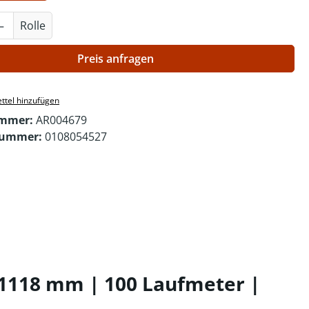
Anzahl: Gib den gewünschten Wert ein o
Rolle
Preis anfragen
ttel hinzufügen
ummer:
AR004679
nummer:
0108054527
 1118 mm | 100 Laufmeter |