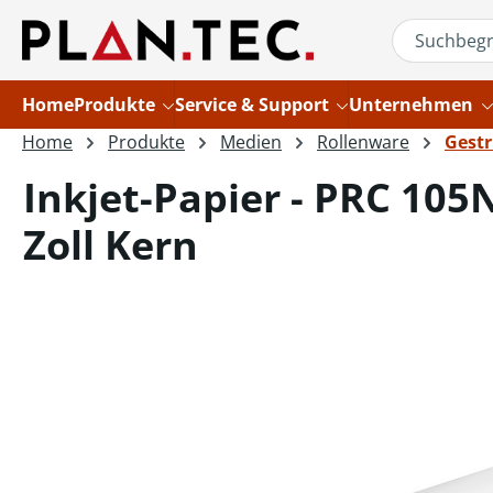
um Hauptinhalt springen
Zur Suche springen
Home
Produkte
Service & Support
Unternehmen
Home
Produkte
Medien
Rollenware
Gestr
Inkjet-Papier - PRC 105
Zoll Kern
Bildergalerie überspringen