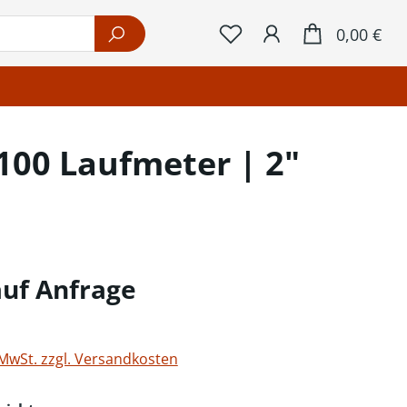
War
0,00 €
 100 Laufmeter | 2"
auf Anfrage
 MwSt. zzgl. Versandkosten