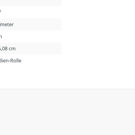
²
fmeter
m
 5,08 cm
dien-Rolle