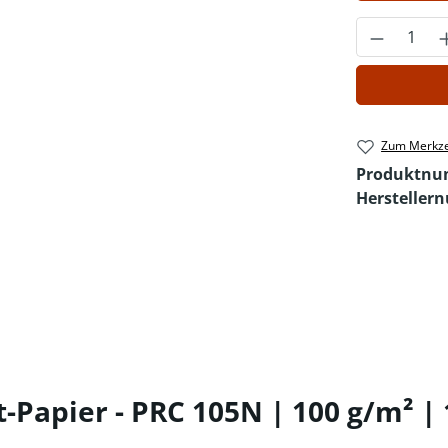
Produkt 
Zum Merkze
Produktn
Hersteller
-Papier - PRC 105N | 100 g/m² |