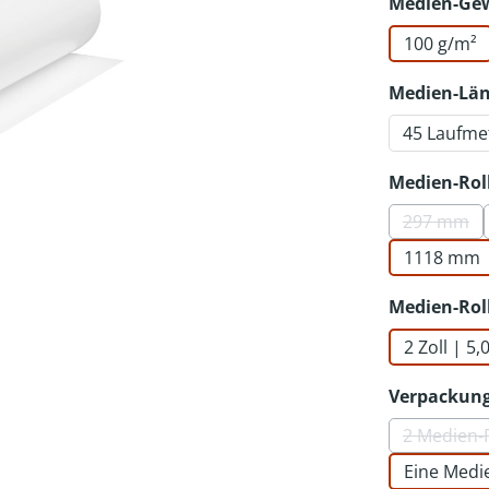
Medien-Ge
100 g/m²
Medien-Lä
45 Laufme
Medien-Rol
297 mm
(Diese 
1118 mm
Medien-Rol
2 Zoll | 5
Verpackung
2 Medien-
(Di
Eine Medi