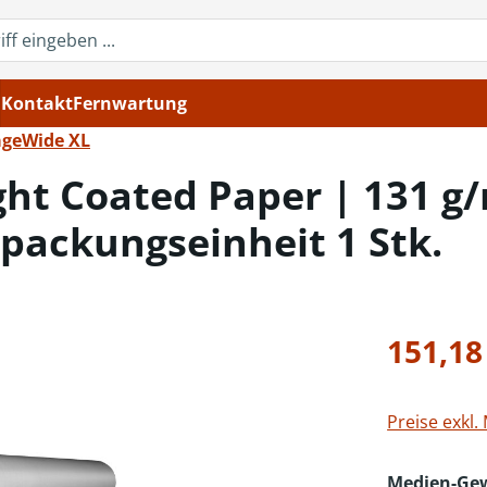
Kontakt
Fernwartung
ageWide XL
ht Coated Paper | 131 g/
rpackungseinheit 1 Stk.
Regulärer Pr
151,18
Preise exkl.
Medien-Ge