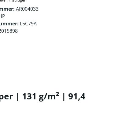
ttel hinzufügen
ummer:
AR004033
HP
nummer:
L5C79A
2015898
r | 131 g/m² | 91,4