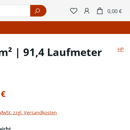
War
0,00 €
m² | 91,4 Laufmeter
HP
eis:
 €
 MwSt. zzgl. Versandkosten
auswählen
wicht