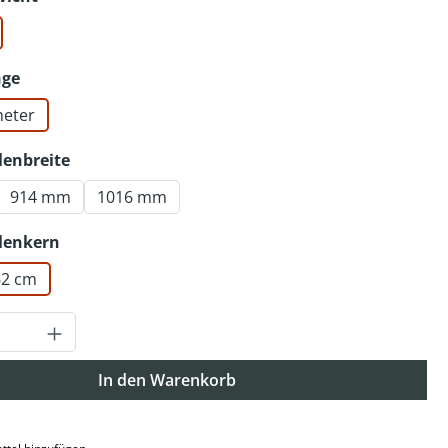
auswählen
nge
meter
auswählen
lenbreite
914 mm
1016 mm
auswählen
lenkern
,62 cm
Anzahl: Gib den gewünschten Wert ein o
In den Warenkorb