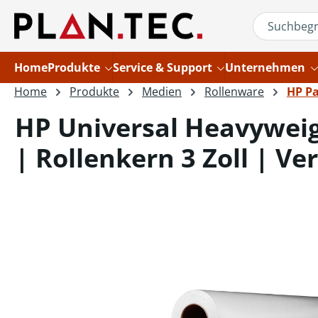
um Hauptinhalt springen
Zur Suche springen
Home
Produkte
Service & Support
Unternehmen
Home
Produkte
Medien
Rollenware
HP P
HP Universal Heavyweig
| Rollenkern 3 Zoll | Ve
Bildergalerie überspringen