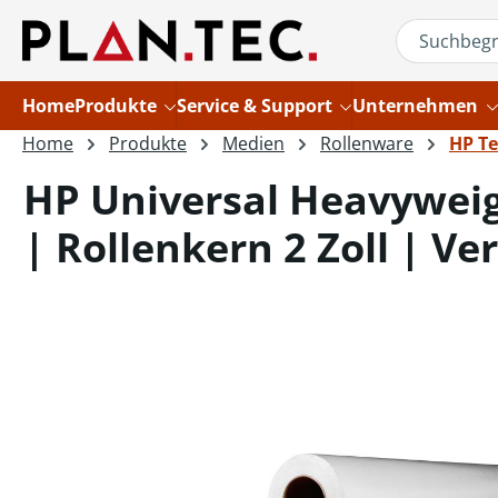
um Hauptinhalt springen
Zur Suche springen
Home
Produkte
Service & Support
Unternehmen
Home
Produkte
Medien
Rollenware
HP Te
HP Universal Heavyweig
| Rollenkern 2 Zoll | Ve
Bildergalerie überspringen