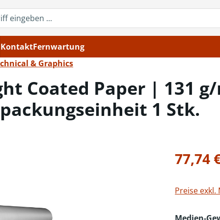
Kontakt
Fernwartung
chnical & Graphics
ht Coated Paper | 131 g/
rpackungseinheit 1 Stk.
Regulärer Pr
77,74 
Preise exkl.
Medien-Ge