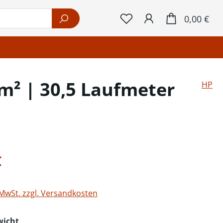
War
0,00 €
m² | 30,5 Laufmeter
HP
eis:
€
 MwSt. zzgl. Versandkosten
auswählen
wicht