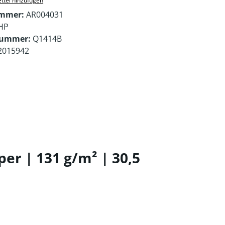
ttel hinzufügen
ummer:
AR004031
HP
nummer:
Q1414B
2015942
r | 131 g/m² | 30,5