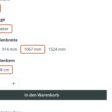
auswählen
nge
meter
auswählen
lenbreite
914 mm
1067 mm
1524 mm
auswählen
lenkern
,08 cm
Anzahl: Gib den gewünschten Wert ein o
In den Warenkorb