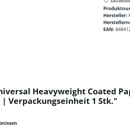
Zum Merkze
Produktn
Hersteller:
Hersteller
EAN:
84841
iversal Heavyweight Coated Pape
 | Verpackungseinheit 1 Stk."
ebnissen