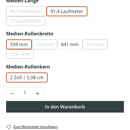
auswählen
Medien-Länge
45,7 Laufmeter
91,4 Laufmeter
(Diese Option ist zurzeit nicht verfügbar.)
175 Laufmeter
(Diese Option ist zurzeit nicht verfügbar.)
auswählen
Medien-Rollenbreite
594 mm
610 mm
841 mm
914 mm
(Diese Option ist zurzeit nicht verfügbar.)
(Diese Option ist 
1067 mm
(Diese Option ist zurzeit nicht verfügbar.)
auswählen
Medien-Rollenkern
2 Zoll | 5,08 cm
Produkt Anzahl: Gib den gewünschten Wer
In den Warenkorb
Zum Merkzettel hinzufügen