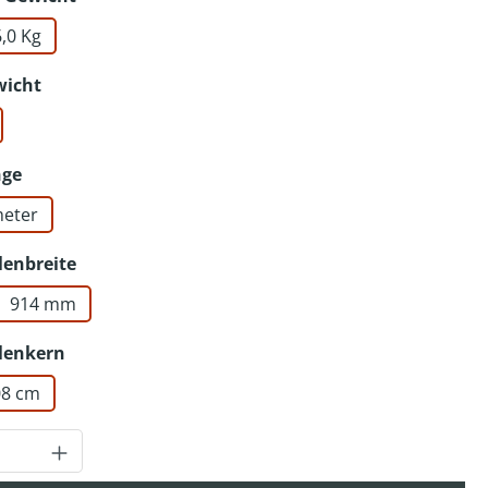
6,0 Kg
tion ist zurzeit nicht verfügbar.)
auswählen
wicht
auswählen
nge
meter
auswählen
lenbreite
914 mm
Option ist zurzeit nicht verfügbar.)
auswählen
lenkern
,08 cm
Anzahl: Gib den gewünschten Wert ein o