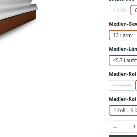
4,0 Kg
(Diese Op
Medien-Ge
131 g/m²
Medien-Lä
45,7 Lauf
Medien-Rol
610 mm
(Diese 
Medien-Rol
2 Zoll | 5
Produkt 