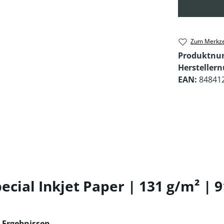
Zum Merkze
Produktn
Hersteller
EAN:
84841
cial Inkjet Paper | 131 g/m² | 
n Ergebnissen