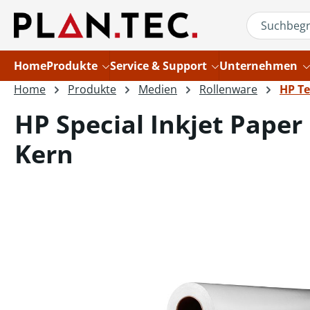
um Hauptinhalt springen
Zur Suche springen
Home
Produkte
Service & Support
Unternehmen
Home
Produkte
Medien
Rollenware
HP Te
HP Special Inkjet Paper
Kern
Bildergalerie überspringen