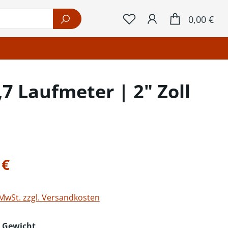
War
0,00 €
7 Laufmeter | 2" Zoll
eis:
 €
 MwSt. zzgl. Versandkosten
auswählen
 - Gewicht