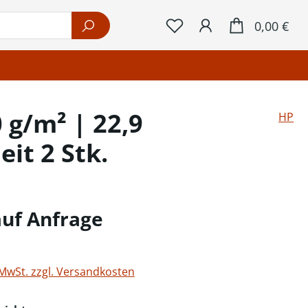
War
0,00 €
 g/m² | 22,9
HP
it 2 Stk.
auf Anfrage
 MwSt. zzgl. Versandkosten