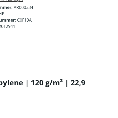
ummer:
AR000334
HP
nummer:
C0F19A
2012941
lene | 120 g/m² | 22,9