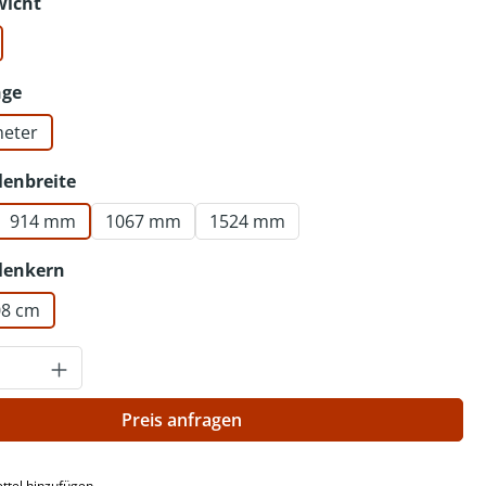
auswählen
wicht
auswählen
nge
meter
auswählen
lenbreite
914 mm
1067 mm
1524 mm
auswählen
lenkern
,08 cm
Anzahl: Gib den gewünschten Wert ein o
Preis anfragen
ttel hinzufügen