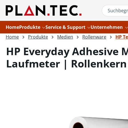
um Hauptinhalt springen
Zur Suche springen
Home
Produkte
Service & Support
Unternehmen
Home
Produkte
Medien
Rollenware
HP Te
HP Everyday Adhesive M
Laufmeter | Rollenkern 
Bildergalerie überspringen