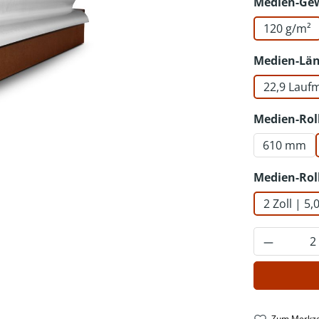
Medien-Ge
120 g/m²
Medien-Lä
22,9 Lauf
Medien-Rol
610 mm
Medien-Rol
2 Zoll | 5
Produkt 
Zum Merkze