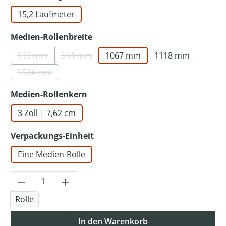
15,2 Laufmeter
auswählen
Medien-Rollenbreite
610 mm
914 mm
1067 mm
1118 mm
(Diese Option ist zurzeit nicht verfügbar.)
(Diese Option ist zurzeit nicht verfügbar.)
1524 mm
(Diese Option ist zurzeit nicht verfügbar.)
auswählen
Medien-Rollenkern
3 Zoll | 7,62 cm
auswählen
Verpackungs-Einheit
Eine Medien-Rolle
Produkt Anzahl: Gib den gewünschten Wer
Rolle
In den Warenkorb