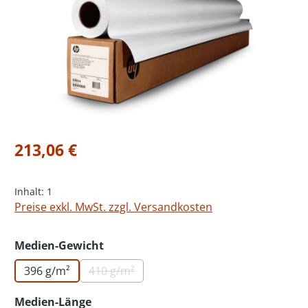
Regulärer Preis:
213,06 €
Inhalt:
1
Preise exkl. MwSt. zzgl. Versandkosten
auswählen
Medien-Gewicht
396 g/m²
410 g/m²
(Diese Option ist zurzeit nicht verfügbar.)
auswählen
Medien-Länge