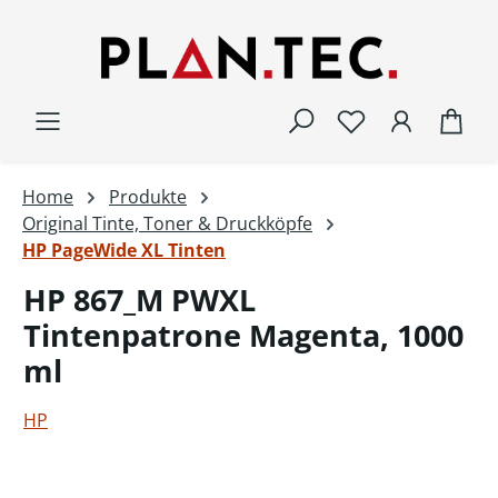
Zum Hauptinhalt springen
War
Home
Produkte
Original Tinte, Toner & Druckköpfe
HP PageWide XL Tinten
HP 867_M PWXL
Tintenpatrone Magenta, 1000
ml
HP
Bildergalerie überspringen