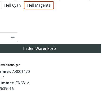
Hell Cyan
Hell Magenta
auswählen
Anzahl: Gib den gewünschten Wert ein o
In den Warenkorb
ttel hinzufügen
ummer:
AR001470
HP
nummer:
CN631A
2639016