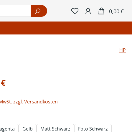
War
0,00 €
HP
eis:
 €
 MwSt. zzgl. Versandkosten
ählen
agenta
Gelb
Matt Schwarz
Foto Schwarz