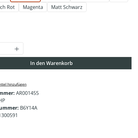
ch Rot
Magenta
Matt Schwarz
auswählen
Anzahl: Gib den gewünschten Wert ein o
In den Warenkorb
ttel hinzufügen
ummer:
AR001455
HP
nummer:
B6Y14A
1300591