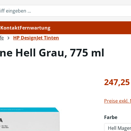
Kontakt
Fernwartung
fe
HP DesignJet Tinten
ne Hell Grau, 775 ml
Regulärer Pr
247,25
Preise exkl.
ausw
Farbe
Hell Mage