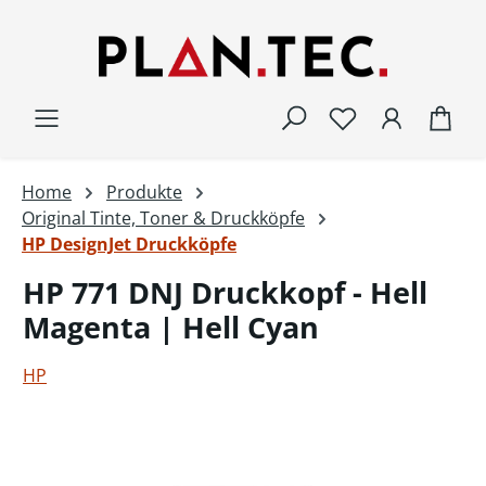
Zum Hauptinhalt springen
War
Home
Produkte
Original Tinte, Toner & Druckköpfe
HP DesignJet Druckköpfe
HP 771 DNJ Druckkopf - Hell
Magenta | Hell Cyan
HP
Bildergalerie überspringen