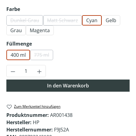
auswählen
Farbe
Dunkel Grau
Matt Schwarz
Cyan
Gelb
(Diese Option ist zurzeit nicht verfügbar.)
(Diese Option ist zurzeit nicht verfü
Grau
Magenta
auswählen
Füllmenge
400 ml
775 ml
(Diese Option ist zurzeit nicht verfügbar.)
Produkt Anzahl: Gib den gewünschten Wer
In den Warenkorb
Zum Merkzettel hinzufügen
Produktnummer:
AR001438
Hersteller:
HP
Herstellernummer:
F9J52A