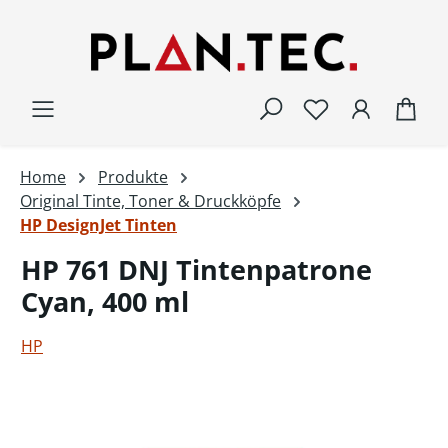
Zum Hauptinhalt springen
War
Home
Produkte
Original Tinte, Toner & Druckköpfe
HP DesignJet Tinten
HP 761 DNJ Tintenpatrone
Cyan, 400 ml
HP
Bildergalerie überspringen