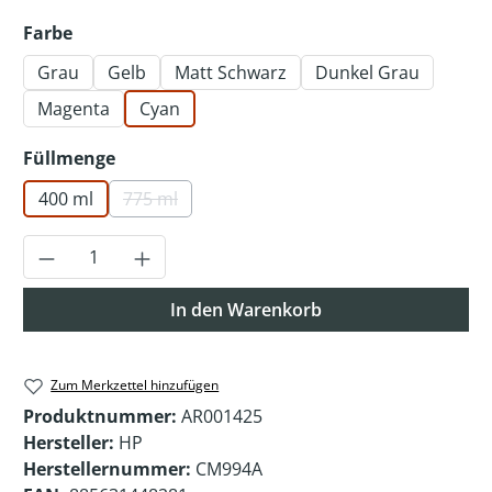
auswählen
Farbe
Grau
Gelb
Matt Schwarz
Dunkel Grau
Magenta
Cyan
auswählen
Füllmenge
400 ml
775 ml
(Diese Option ist zurzeit nicht verfügbar.)
Produkt Anzahl: Gib den gewünschten Wer
In den Warenkorb
Zum Merkzettel hinzufügen
Produktnummer:
AR001425
Hersteller:
HP
Herstellernummer:
CM994A